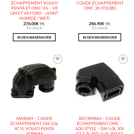
ÉCHAPPEMENT VOLVO
COUDE ÉCHAPPEMENT
PENTA ET OMC V6 – V8
OMC 20-910380
GM ET V8 FORD (JOINT
HUMIDE / WET)
276.00
€
286.90
€
TTC
TTC
En stock
En stock
IN DEN WARENKORB
IN DEN WARENKORB
AJOUTER
AJOUTER
À LA
À LA
LISTE
LISTE
D’ENVIES
D’ENVIES
MAR684 – COUDE
REC909863 – COUDE
ÉCHAPPEMENT GM 3.0L
ÉCHAPPEMENT OMC –
4CYL VOLVO PENTA
LOG STYLE – GM 5.0L 305
3588684
ET 5.7L 350 / 5.0L 302 ET