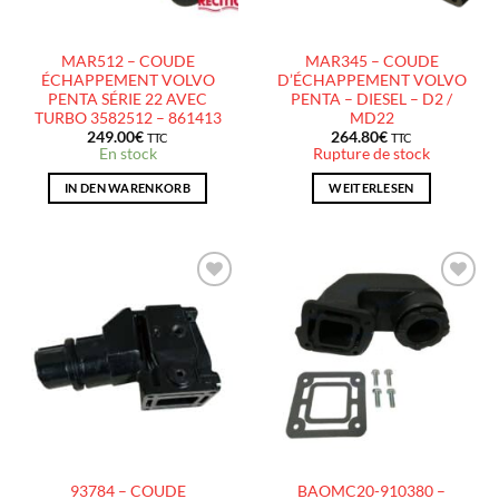
MAR512 – COUDE
MAR345 – COUDE
ÉCHAPPEMENT VOLVO
D’ÉCHAPPEMENT VOLVO
PENTA SÉRIE 22 AVEC
PENTA – DIESEL – D2 /
TURBO 3582512 – 861413
MD22
249.00
€
264.80
€
TTC
TTC
En stock
Rupture de stock
IN DEN WARENKORB
WEITERLESEN
AJOUTER
AJOUTER
À LA
À LA
LISTE
LISTE
D’ENVIES
D’ENVIES
93784 – COUDE
BAOMC20-910380 –