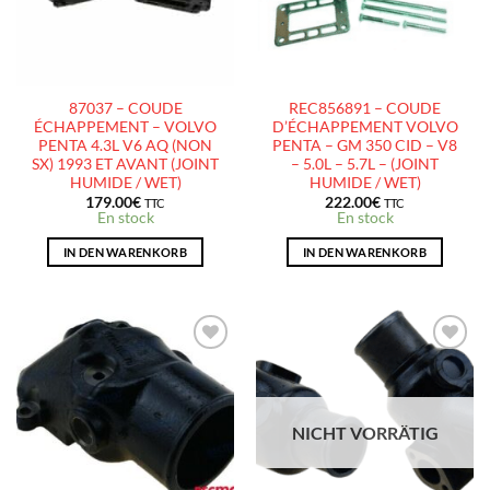
87037 – COUDE
REC856891 – COUDE
ÉCHAPPEMENT – VOLVO
D’ÉCHAPPEMENT VOLVO
PENTA 4.3L V6 AQ (NON
PENTA – GM 350 CID – V8
SX) 1993 ET AVANT (JOINT
– 5.0L – 5.7L – (JOINT
HUMIDE / WET)
HUMIDE / WET)
179.00
€
222.00
€
TTC
TTC
En stock
En stock
IN DEN WARENKORB
IN DEN WARENKORB
AJOUTER
AJOUTER
À LA
À LA
LISTE
LISTE
D’ENVIES
D’ENVIES
NICHT VORRÄTIG