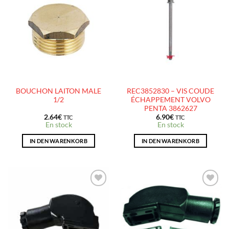
AJOUTER
AJOUTER
À LA
À LA
LISTE
LISTE
D’ENVIES
D’ENVIES
BOUCHON LAITON MALE
REC3852830 – VIS COUDE
1/2
ÉCHAPPEMENT VOLVO
PENTA 3862627
2.64
€
6.90
€
TTC
TTC
En stock
En stock
IN DEN WARENKORB
IN DEN WARENKORB
AJOUTER
AJOUTER
À LA
À LA
LISTE
LISTE
D’ENVIES
D’ENVIES