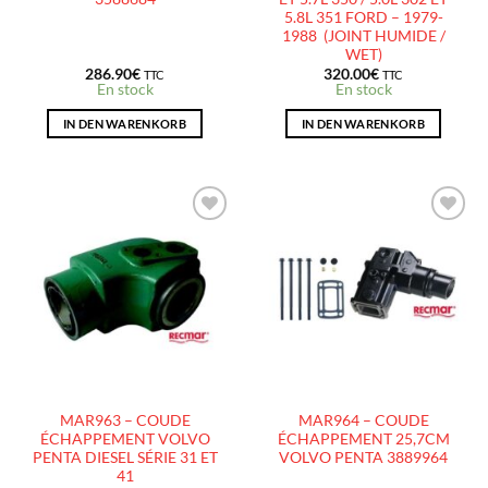
5.8L 351 FORD – 1979-
1988 (JOINT HUMIDE /
WET)
286.90
€
320.00
€
TTC
TTC
En stock
En stock
IN DEN WARENKORB
IN DEN WARENKORB
AJOUTER
AJOUTER
À LA
À LA
LISTE
LISTE
D’ENVIES
D’ENVIES
MAR963 – COUDE
MAR964 – COUDE
ÉCHAPPEMENT VOLVO
ÉCHAPPEMENT 25,7CM
PENTA DIESEL SÉRIE 31 ET
VOLVO PENTA 3889964
41