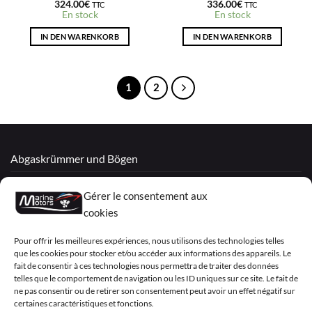
324.00
€
336.00
€
TTC
TTC
En stock
En stock
IN DEN WARENKORB
IN DEN WARENKORB
1
2
Abgaskrümmer und Bögen
Überholte Motoren
Gérer le consentement aux
Mercruiser
cookies
VOLVO PENTA / OMC
Pour offrir les meilleures expériences, nous utilisons des technologies telles
que les cookies pour stocker et/ou accéder aux informations des appareils. Le
fait de consentir à ces technologies nous permettra de traiter des données
telles que le comportement de navigation ou les ID uniques sur ce site. Le fait de
My Account
ne pas consentir ou de retirer son consentement peut avoir un effet négatif sur
certaines caractéristiques et fonctions.