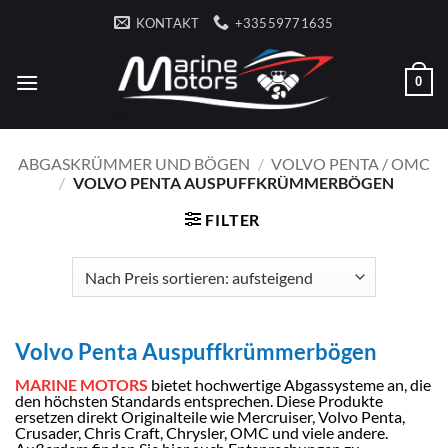
Zum
KONTAKT
+33559771635
Inhalt
springen
0
ABGASKRÜMMER UND BÖGEN
/
VOLVO PENTA / OMC
/
VOLVO PENTA AUSPUFFKRÜMMERBÖGEN
FILTER
Volvo Penta Auspuffkrümmerbögen
MARINE MOTORS
bietet hochwertige Abgassysteme an, die
den höchsten Standards entsprechen. Diese Produkte
ersetzen direkt Originalteile wie Mercruiser, Volvo Penta,
Crusader, Chris Craft, Chrysler, OMC und viele andere.