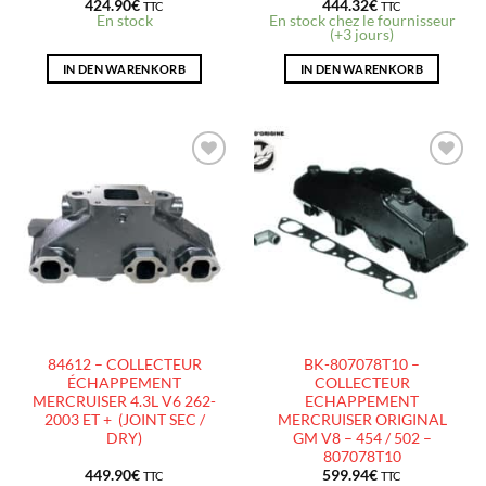
424.90
€
444.32
€
TTC
TTC
En stock
En stock chez le fournisseur
(+3 jours)
IN DEN WARENKORB
IN DEN WARENKORB
AJOUTER
AJOUTER
À LA
À LA
LISTE
LISTE
D’ENVIES
D’ENVIES
84612 – COLLECTEUR
BK-807078T10 –
ÉCHAPPEMENT
COLLECTEUR
MERCRUISER 4.3L V6 262-
ECHAPPEMENT
2003 ET + (JOINT SEC /
MERCRUISER ORIGINAL
DRY)
GM V8 – 454 / 502 –
807078T10
449.90
€
599.94
€
TTC
TTC