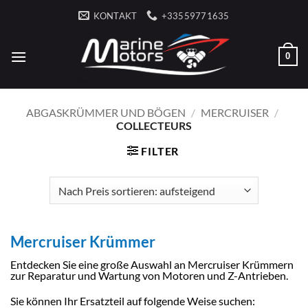
Zum
KONTAKT
+33559771635
Inhalt
springen
0
ABGASKRÜMMER UND BÖGEN
/
MERCRUISER
/
COLLECTEURS
FILTER
Mercruiser Krümmer
Entdecken Sie eine große Auswahl an Mercruiser Krümmern
zur Reparatur und Wartung von Motoren und Z-Antrieben.
Sie können Ihr Ersatzteil auf folgende Weise suchen: