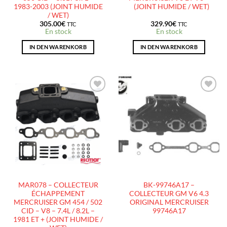
1983-2003 (JOINT HUMIDE
(JOINT HUMIDE / WET)
/ WET)
305.00
€
329.90
€
TTC
TTC
En stock
En stock
IN DEN WARENKORB
IN DEN WARENKORB
AJOUTER
AJOUTER
À LA
À LA
LISTE
LISTE
D’ENVIES
D’ENVIES
MAR078 – COLLECTEUR
BK-99746A17 –
ÉCHAPPEMENT
COLLECTEUR GM V6 4.3
MERCRUISER GM 454 / 502
ORIGINAL MERCRUISER
CID – V8 – 7.4L / 8.2L –
99746A17
1981 ET + (JOINT HUMIDE /