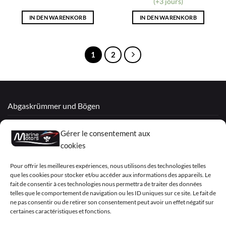
(+3 jours)
IN DEN WARENKORB
IN DEN WARENKORB
1
2
Abgaskrümmer und Bögen
Überholte Motoren
Gérer le consentement aux
Mercruiser
cookies
VOLVO PENTA / OMC
Pour offrir les meilleures expériences, nous utilisons des technologies telles
que les cookies pour stocker et/ou accéder aux informations des appareils. Le
fait de consentir à ces technologies nous permettra de traiter des données
telles que le comportement de navigation ou les ID uniques sur ce site. Le fait de
My Account
ne pas consentir ou de retirer son consentement peut avoir un effet négatif sur
certaines caractéristiques et fonctions.