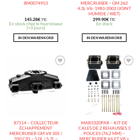
8M0074953
MERCRUISER – GM 262
4.3L V6- 1983-2002 (JOINT
HUMIDE / WET)
145.28
€
299.90
€
TTC
TTC
En stock chez le fournisseur
En stock
(+3 jours)
IN DEN WARENKORB
IN DEN WARENKORB
AJOUTER
AJOUTER
À LA
À LA
LISTE
LISTE
D’ENVIES
D’ENVIES
87114 – COLLECTEUR
MAR3320PAR – KIT DE
ÉCHAPPEMENT
CALES DE 2 REHAUSSES 3
MERCRUISER GM V8 305 /
POUCES (76,2 MM) –
350 CID – 5.0L / 5.7L –
MERCRUISER V6 ET V8 +