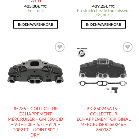
WET)
405.00
€
409.25
€
TTC
TTC
En stock
En stock chez le fournisseur
(+3 jours)
IN DEN WARENKORB
IN DEN WARENKORB
AJOUTER
AJOUTER
À LA
À LA
LISTE
LISTE
D’ENVIES
D’ENVIES
85735 – COLLECTEUR
BK-860246A15 –
ÉCHAPPEMENT
COLLECTEUR
MERCRUISER – GM 350 CID
ECHAPPEMENT ORIGINAL
– V8 – 5.0L – 5.7L – 6.2L –
MERCRUISER 860246 –
2002 ET + (JOINT SEC /
860337
DRY)