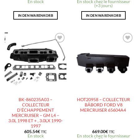
En stock
En stock chez le fournisseur
(+3 jours)
IN DEN WARENKORB
IN DEN WARENKORB
AJOUTER
AJOUTER
À LA
À LA
LISTE
LISTE
D’ENVIES
D’ENVIES
BK-860235A03 –
HOT20958 – COLLECTEUR
COLLECTEUR
BÂBORD FORD V8
D’ÉCHAPPEMENT
MERCRUISER 65604A4
MERCRUISER – GM L4 –
3.0L 1998 ET + , 3.0LX 1990-
1997
605.54
€
669.00
€
TTC
TTC
En stock
En stock chez le fournisseur