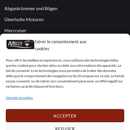
Abgaskrümmer und Bögen
Überholte Motoren
Mercruiser
VOLVO PENTA / OMC
Gérer le consentement aux
cookies
My Account
Pour offrir les meilleures expériences, nous utilisons des technologies telles
que les cookies pour stocker et/ou accéder aux informations des appareils. Le
fait de consentir à ces technologies nous permettra de traiter des données
telles que le comportement de navigation ou les ID uniques sur ce site. Le fait de
ne pas consentir ou de retirer son consentement peut avoir un effet négatif sur
certaines caractéristiques et fonctions.
Visa
PayPal
MasterCard
Sepa
Visa
2
Dienste verwalten
Copyright 2026 ©
Marine Motors
ACCEPTER
Français
English
Deutsch
Dansk
Español
Italiano
Português
Polski
REFUSER