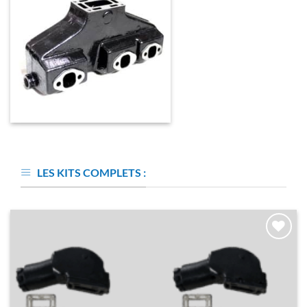
86894- Collecteur d'échappement
VOLVO PENTA - GM 262 CID - V6
- 4.3l - 1993 et avant (Joint humide
LES KITS COMPLETS :
/ wet) Le collecteur
d'échappement se montent sur les
moteurs Volvo Penta de type
(AQ150, AQ150A, AQ150B,
AQ175A, AQ205A, AQ430A,
AQ430B, AQ431A, AQ431B,
AJOUTER
AQ432, AQ434). Remplace la
À LA
référence d'origine Volvo Penta
LISTE
(856894-1) Ne convient à aucun
D’ENVIES