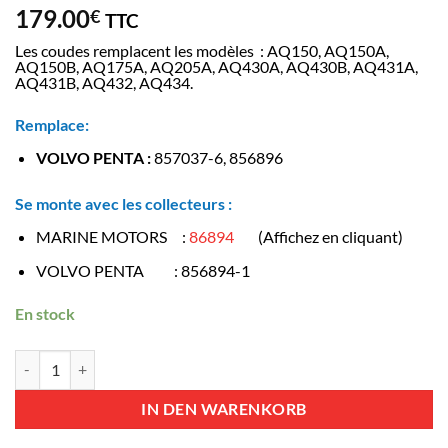
179.00
€
TTC
Les coudes remplacent les modèles : AQ150, AQ150A,
AQ150B, AQ175A, AQ205A, AQ430A, AQ430B, AQ431A,
AQ431B, AQ432, AQ434.
Remplace:
VOLVO PENTA :
857037-6, 856896
Se monte avec les collecteurs :
MARINE MOTORS :
86894
(Affichez en cliquant)
VOLVO PENTA : 856894-1
En stock
87037 - Coude échappement - Volvo Penta 4.3L V6 AQ (non SX) 1993 e
IN DEN WARENKORB