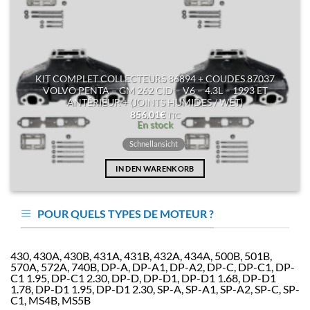
moteur de 4,3 litres avec une
embase de style SX. Livré avec
joints et visserie de montage. Vous
bénéficiez d'une garantie d'un an
sur facture, sur tous nos produits.
KIT COMPLET COLLECTEURS 86894 + COUDES 87037
VOLVO PENTA – GM 262 CID – V6 – 4.3L – 1993 ET
ANTÉRIEUR + (JOINTS HUMIDES / WET)
856.01
€
TTC
En stock
Schnellansicht
IN DEN WARENKORB
POUR QUELS TYPES DE MOTEUR ?
430, 430A, 430B, 431A, 431B, 432A, 434A, 500B, 501B,
570A, 572A, 740B, DP-A, DP-A1, DP-A2, DP-C, DP-C1, DP-
C1 1.95, DP-C1 2.30, DP-D, DP-D1, DP-D1 1.68, DP-D1
1.78, DP-D1 1.95, DP-D1 2.30, SP-A, SP-A1, SP-A2, SP-C, SP-
C1, MS4B, MS5B