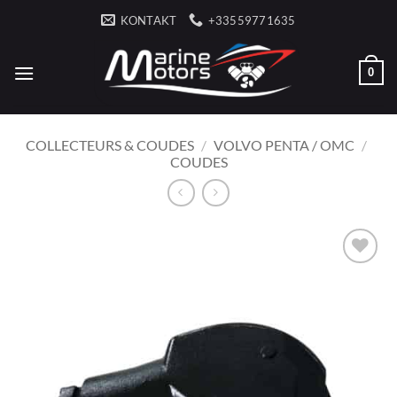
Zum
KONTAKT
+33559771635
Inhalt
springen
0
COLLECTEURS & COUDES
/
VOLVO PENTA / OMC
/
COUDES
AJOUTER
À LA
LISTE
D’ENVIES