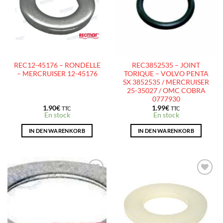
D’ENVIES
D’ENVIES
REC12-45176 – RONDELLE
REC3852535 – JOINT
– MERCRUISER 12-45176
TORIQUE – VOLVO PENTA
SX 3852535 / MERCRUISER
25-35027 / OMC COBRA
0777930
1.90
€
1.99
€
TTC
TTC
En stock
En stock
IN DEN WARENKORB
IN DEN WARENKORB
AJOUTER
AJOUTER
À LA
À LA
LISTE
LISTE
D’ENVIES
D’ENVIES