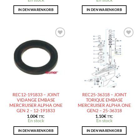
IN DEN WARENKORB
IN DEN WARENKORB
AJOUTER
AJOUTER
À LA
À LA
LISTE
LISTE
D’ENVIES
D’ENVIES
REC12-191833 – JOINT
REC25-36318 – JOINT
VIDANGE EMBASE
TORIQUE EMBASE
MERCRUISER ALPHA ONE
MERCRUISER ALPHA ONE
GEN 2 – 12-191833
GEN2 – 25-36318
1.00
€
1.10
€
TTC
TTC
En stock
En stock
IN DEN WARENKORB
IN DEN WARENKORB