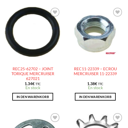
AJOUTER
AJOUTER
À LA
À LA
LISTE
LISTE
D’ENVIES
D’ENVIES
REC25-62702 – JOINT
REC11-22339 – ECROU
TORIQUE MERCRUISER
MERCRUISER 11-22339
627021
1.34
€
1.38
€
TTC
TTC
En stock
En stock
IN DEN WARENKORB
IN DEN WARENKORB
AJOUTER
AJOUTER