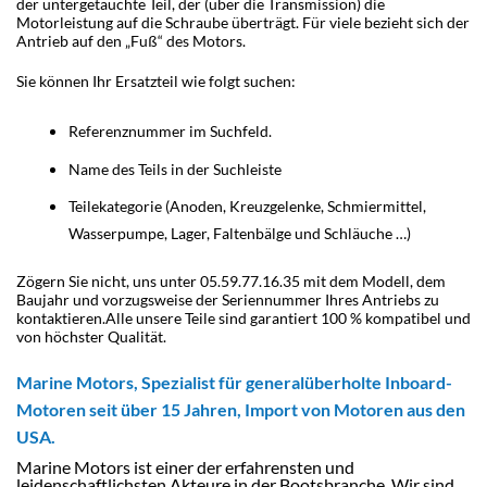
der untergetauchte Teil, der (über die Transmission) die
Motorleistung auf die Schraube überträgt. Für viele bezieht sich der
Antrieb auf den „Fuß“ des Motors.
Sie können Ihr Ersatzteil wie folgt suchen:
Referenznummer im Suchfeld.
Name des Teils in der Suchleiste
Teilekategorie (Anoden, Kreuzgelenke, Schmiermittel,
Wasserpumpe, Lager, Faltenbälge und Schläuche …)
Zögern Sie nicht, uns unter 05.59.77.16.35 mit dem Modell, dem
Baujahr und vorzugsweise der Seriennummer Ihres Antriebs zu
kontaktieren.
Alle unsere Teile
sind garantiert 100 % kompatibel und
von höchster Qualität.
Marine Motors, Spezialist für generalüberholte Inboard-
Motoren seit über 15 Jahren, Import von Motoren aus den
USA
.
Marine Motors ist einer der erfahrensten und
leidenschaftlichsten Akteure in der Bootsbranche. Wir sind