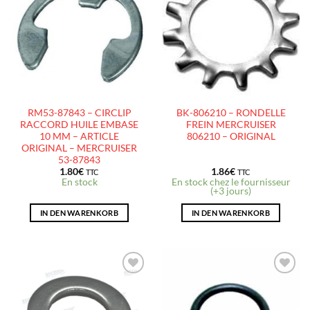
À LA
À LA
LISTE
LISTE
D’ENVIES
D’ENVIES
RM53-87843 – CIRCLIP
BK-806210 – RONDELLE
RACCORD HUILE EMBASE
FREIN MERCRUISER
10 MM – ARTICLE
806210 – ORIGINAL
ORIGINAL – MERCRUISER
53-87843
1.80
€
1.86
€
TTC
TTC
En stock
En stock chez le fournisseur
(+3 jours)
IN DEN WARENKORB
IN DEN WARENKORB
AJOUTER
AJOUTER
À LA
À LA
LISTE
LISTE