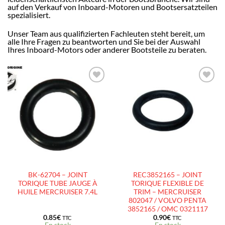
auf den Verkauf von Inboard-Motoren und Bootsersatzteilen
spezialisiert.
Unser Team aus qualifizierten Fachleuten steht bereit, um
alle Ihre Fragen zu beantworten und Sie bei der Auswahl
Ihres Inboard-Motors oder anderer Bootsteile zu beraten.
AJOUTER
AJOUTER
À LA
À LA
LISTE
LISTE
D’ENVIES
D’ENVIES
BK-62704 – JOINT
REC3852165 – JOINT
TORIQUE TUBE JAUGE À
TORIQUE FLEXIBLE DE
HUILE MERCRUISER 7.4L
TRIM – MERCRUISER
802047 / VOLVO PENTA
3852165 / OMC 0321117
0.85
€
0.90
€
TTC
TTC
En stock
En stock