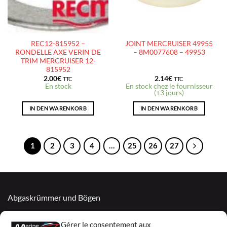
REC12-815952 –
JOINT MERCRUISER 49955
RONDELLE AXE VERIN DE
– 8M0077608 – 49953
TRIM MERCRUISER 12-
815952
2.00
€
2.14
€
TTC
TTC
En stock
En stock chez le fournisseur
(+3 jours)
IN DEN WARENKORB
IN DEN WARENKORB
1
2
3
4
…
25
26
27
Abgaskrümmer und Bögen
Überholte Motoren
Gérer le consentement aux