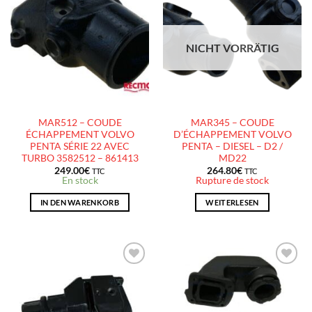
AJOUTER
AJOUTER
À LA
À LA
LISTE
LISTE
D’ENVIES
D’ENVIES
NICHT VORRÄTIG
MAR512 – COUDE
MAR345 – COUDE
ÉCHAPPEMENT VOLVO
D’ÉCHAPPEMENT VOLVO
PENTA SÉRIE 22 AVEC
PENTA – DIESEL – D2 /
TURBO 3582512 – 861413
MD22
249.00
€
264.80
€
TTC
TTC
En stock
Rupture de stock
IN DEN WARENKORB
WEITERLESEN
AJOUTER
AJOUTER
À LA
À LA
LISTE
LISTE
D’ENVIES
D’ENVIES