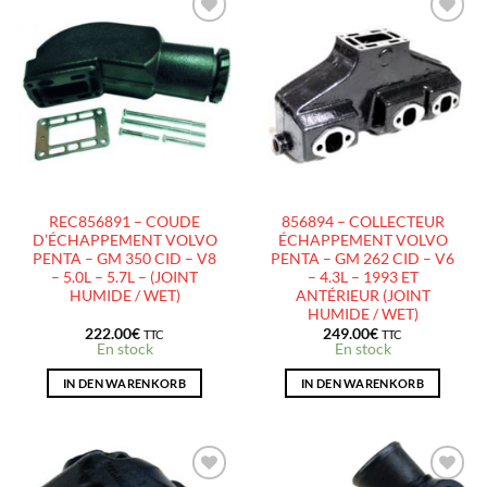
AJOUTER
AJOUTER
À LA
À LA
LISTE
LISTE
D’ENVIES
D’ENVIES
REC856891 – COUDE
856894 – COLLECTEUR
D’ÉCHAPPEMENT VOLVO
ÉCHAPPEMENT VOLVO
PENTA – GM 350 CID – V8
PENTA – GM 262 CID – V6
– 5.0L – 5.7L – (JOINT
– 4.3L – 1993 ET
HUMIDE / WET)
ANTÉRIEUR (JOINT
HUMIDE / WET)
222.00
€
249.00
€
TTC
TTC
En stock
En stock
IN DEN WARENKORB
IN DEN WARENKORB