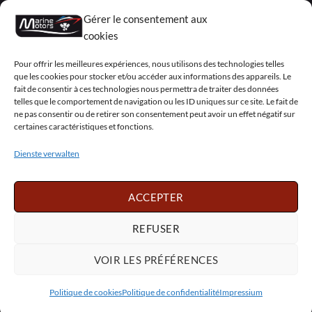
Überholte Motoren
Gérer le consentement aux
Mercruiser
cookies
VOLVO PENTA / OMC
Pour offrir les meilleures expériences, nous utilisons des technologies telles
que les cookies pour stocker et/ou accéder aux informations des appareils. Le
fait de consentir à ces technologies nous permettra de traiter des données
telles que le comportement de navigation ou les ID uniques sur ce site. Le fait de
My Account
ne pas consentir ou de retirer son consentement peut avoir un effet négatif sur
certaines caractéristiques et fonctions.
Dienste verwalten
Visa
PayPal
MasterCard
Sepa
Visa
2
ACCEPTER
Copyright 2026 ©
Marine Motors
REFUSER
Français
English
Deutsch
Dansk
VOIR LES PRÉFÉRENCES
Español
Italiano
Português
Polski
Nederlands
Svenska
Politique de cookies
Politique de confidentialité
Impressium