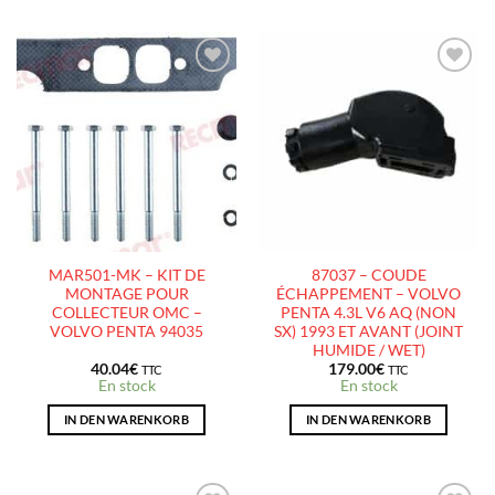
AJOUTER
AJOUTER
À LA
À LA
LISTE
LISTE
D’ENVIES
D’ENVIES
MAR501-MK – KIT DE
87037 – COUDE
MONTAGE POUR
ÉCHAPPEMENT – VOLVO
COLLECTEUR OMC –
PENTA 4.3L V6 AQ (NON
VOLVO PENTA 94035
SX) 1993 ET AVANT (JOINT
HUMIDE / WET)
40.04
€
179.00
€
TTC
TTC
En stock
En stock
IN DEN WARENKORB
IN DEN WARENKORB