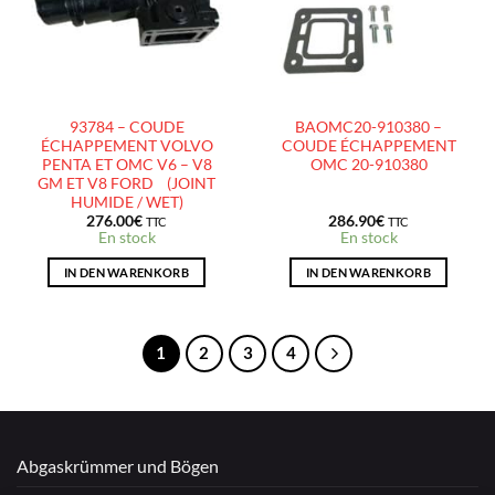
93784 – COUDE
BAOMC20-910380 –
ÉCHAPPEMENT VOLVO
COUDE ÉCHAPPEMENT
PENTA ET OMC V6 – V8
OMC 20-910380
GM ET V8 FORD (JOINT
HUMIDE / WET)
276.00
€
286.90
€
TTC
TTC
En stock
En stock
IN DEN WARENKORB
IN DEN WARENKORB
1
2
3
4
Abgaskrümmer und Bögen