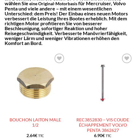
wählen Sie
für Mercruiser, Volvo
eine Original-Motorbasis
Penta und viele andere – mit einem wesentlichen
Unterschied: dem Preis! Der Einbau eines neuen Motors
verbessert die Leistung Ihres Bootes erheblich. Mit dem
richtigen Motor profitieren Sie von besserer
Beschleunigung, sofortiger Reaktion und hoher
Reisegeschwindigkeit. Verbesserte Manövrierfähigkeit,
weniger Lärm und weniger Vibrationen erhöhen den
Komfort an Bord.
AJOUTER
AJOUTER
À LA
À LA
LISTE
LISTE
D’ENVIES
D’ENVIES
BOUCHON LAITON MALE
REC3852830 – VIS COUDE
1/2
ÉCHAPPEMENT VOLVO
PENTA 3862627
2.64
€
6.90
€
TTC
TTC