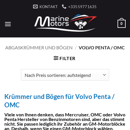
Zum
KONTAKT
+33559771635
Inhalt
springen
0
ABGASKRÜMMER UND BÖGEN
/
VOLVO PENTA / OMC
FILTER
Krümmer und Bögen für Volvo Penta /
OMC
Viele von Ihnen denken, dass Mercruiser, OMC oder Volvo
Penta Hersteller von Benzinmotoren sind, aber das stimmt
nicht. Sie passen lediglich ihr Zubehör an GM-Motorblöcke
an. Deshalb, wenn Sie einen GM-Motorblock wählen,