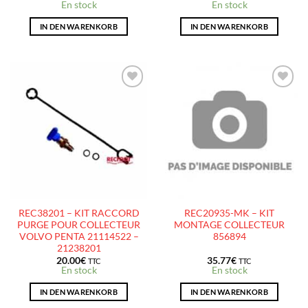
En stock
En stock
IN DEN WARENKORB
IN DEN WARENKORB
AJOUTER
AJOUTER
À LA
À LA
LISTE
LISTE
D’ENVIES
D’ENVIES
REC38201 – KIT RACCORD
REC20935-MK – KIT
PURGE POUR COLLECTEUR
MONTAGE COLLECTEUR
VOLVO PENTA 21114522 –
856894
21238201
20.00
€
35.77
€
TTC
TTC
En stock
En stock
IN DEN WARENKORB
IN DEN WARENKORB