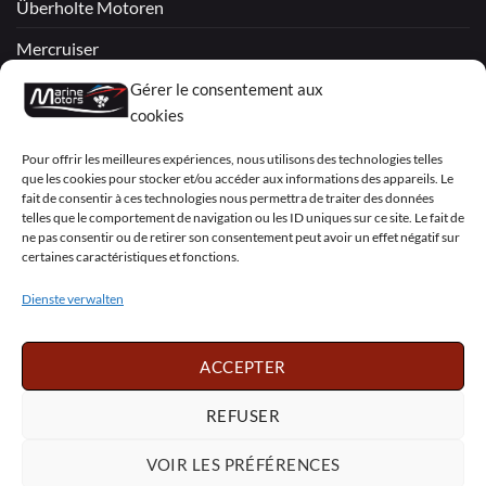
Überholte Motoren
Mercruiser
Gérer le consentement aux
VOLVO PENTA / OMC
cookies
My Account
Pour offrir les meilleures expériences, nous utilisons des technologies telles
que les cookies pour stocker et/ou accéder aux informations des appareils. Le
fait de consentir à ces technologies nous permettra de traiter des données
telles que le comportement de navigation ou les ID uniques sur ce site. Le fait de
ne pas consentir ou de retirer son consentement peut avoir un effet négatif sur
certaines caractéristiques et fonctions.
Visa
PayPal
MasterCard
Sepa
Visa
2
Dienste verwalten
Copyright 2026 ©
Marine Motors
ACCEPTER
Français
English
Deutsch
Dansk
Español
Italiano
Português
Polski
REFUSER
Nederlands
Svenska
VOIR LES PRÉFÉRENCES