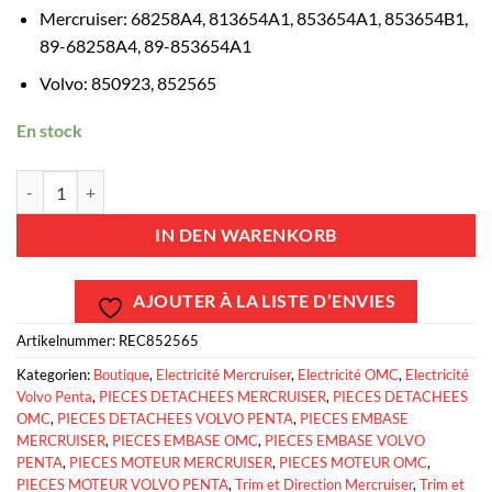
Mercruiser: 68258A4, 813654A1, 853654A1, 853654B1,
89-68258A4, 89-853654A1
Volvo: 850923, 852565
En stock
RELAIS TRIM / DEMARREUR - VOLVO PENTA - MERCRUISER Menge
IN DEN WARENKORB
AJOUTER À LA LISTE D’ENVIES
Artikelnummer:
REC852565
Kategorien:
Boutique
,
Electricité Mercruiser
,
Electricité OMC
,
Electricité
Volvo Penta
,
PIECES DETACHEES MERCRUISER
,
PIECES DETACHEES
OMC
,
PIECES DETACHEES VOLVO PENTA
,
PIECES EMBASE
MERCRUISER
,
PIECES EMBASE OMC
,
PIECES EMBASE VOLVO
PENTA
,
PIECES MOTEUR MERCRUISER
,
PIECES MOTEUR OMC
,
PIECES MOTEUR VOLVO PENTA
,
Trim et Direction Mercruiser
,
Trim et