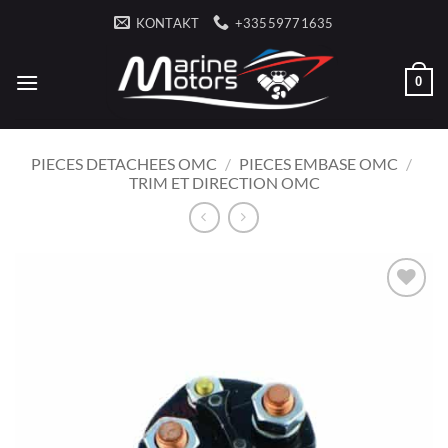
Zum
KONTAKT
+33559771635
Inhalt
springen
0
PIECES DETACHEES OMC
/
PIECES EMBASE OMC
/
TRIM ET DIRECTION OMC
AJOUTER
À LA
LISTE
D’ENVIES