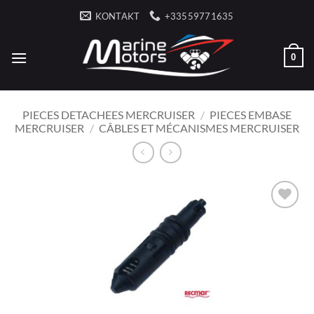
Zum
KONTAKT
+33559771635
Inhalt
springen
0
PIECES DETACHEES MERCRUISER
/
PIECES EMBASE
MERCRUISER
/
CÂBLES ET MÉCANISMES MERCRUISER
AJOUTER
À LA
LISTE
D’ENVIES