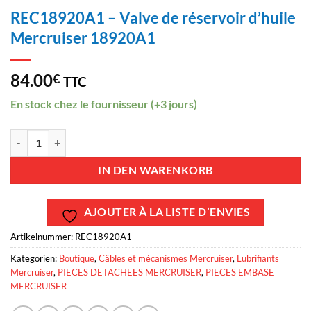
REC18920A1 – Valve de réservoir d’huile
Mercruiser 18920A1
84.00
€
TTC
En stock chez le fournisseur (+3 jours)
REC18920A1 - Valve de réservoir d'huile Mercruiser 18920A1 Menge
IN DEN WARENKORB
AJOUTER À LA LISTE D’ENVIES
Artikelnummer:
REC18920A1
Kategorien:
Boutique
,
Câbles et mécanismes Mercruiser
,
Lubrifiants
Mercruiser
,
PIECES DETACHEES MERCRUISER
,
PIECES EMBASE
MERCRUISER