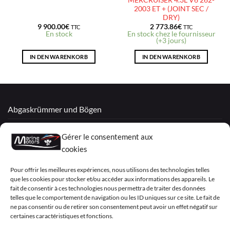
2003 ET + (JOINT SEC /
DRY)
9 900.00
€
2 773.86
€
TTC
TTC
En stock
En stock chez le fournisseur
(+3 jours)
IN DEN WARENKORB
IN DEN WARENKORB
Abgaskrümmer und Bögen
Überholte Motoren
Gérer le consentement aux
Mercruiser
cookies
VOLVO PENTA / OMC
Pour offrir les meilleures expériences, nous utilisons des technologies telles
que les cookies pour stocker et/ou accéder aux informations des appareils. Le
fait de consentir à ces technologies nous permettra de traiter des données
telles que le comportement de navigation ou les ID uniques sur ce site. Le fait de
My Account
ne pas consentir ou de retirer son consentement peut avoir un effet négatif sur
certaines caractéristiques et fonctions.