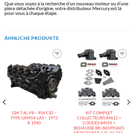
Que vous soyez à la recherche d’un nouveau moteur ou d’une
pièce détachée d’origine, votre distributeur Mercury est là
pour vous à chaque étape.
ÄHNLICHE PRODUKTE
AJOUTER
AJOUTER
À LA
À LA
LISTE
LISTE
D’ENVIES
D’ENVIES
GM 7.4L V8 – 454 CID –
KIT COMPLET
TYPE GM454-LAS – 1973
COLLECTEURS 84612 +
À 1990
COUDES 84591 +
REHAUSSE BK-865995A01
MERCRUISER 4.3L V6 262-