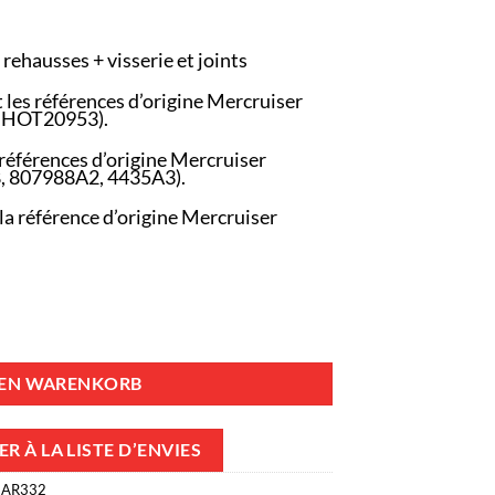
 rehausses + visserie et joints
 les références d’origine Mercruiser
, HOT20953).
références d’origine Mercruiser
8, 807988A2, 4435A3).
a référence d’origine Mercruiser
 Coudes 44354 + Rehausses MAR3320PAR Mercruiser GM 305 5.0L, 350 V
DEN WARENKORB
R À LA LISTE D’ENVIES
MAR332