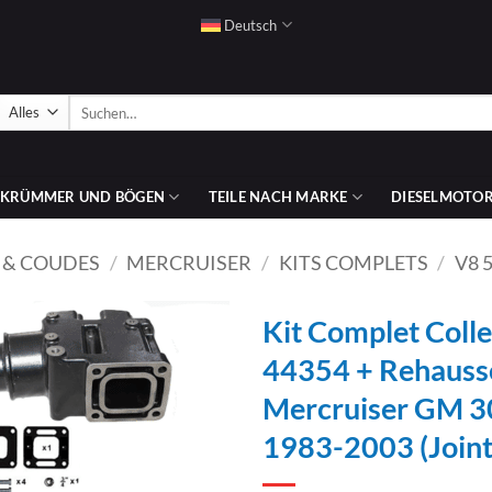
Deutsch
Suchen
nach:
SKRÜMMER UND BÖGEN
TEILE NACH MARKE
DIESELMOTOR
 & COUDES
/
MERCRUISER
/
KITS COMPLETS
/
V8 
Kit Complet Coll
44354 + Rehaus
AJOUTER
Mercruiser GM 30
À LA
LISTE
1983-2003 (Joint
D’ENVIES