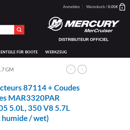
Anmelden
Warenkorb /
0.00
€
0
DISTRIBUTEUR OFFICIEL
ENTEILE FÜR BOOTE
WERKZEUG
5.7 GM
ecteurs 87114 + Coudes
ses MAR3320PAR
5 5.0L, 350 V8 5.7L
 humide / wet)