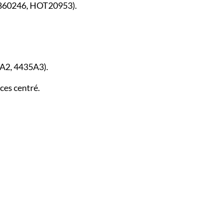
, 860246, HOT20953).
8A2, 4435A3).
ces centré.