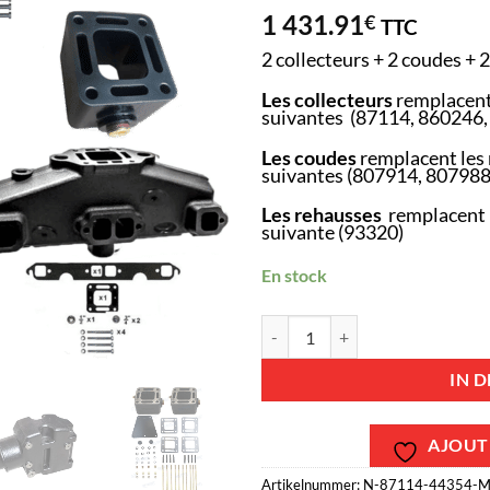
1 431.91
€
TTC
2 collecteurs + 2 coudes + 2
Les collecteurs
remplacent
suivantes (87114, 860246
Les coudes
remplacent les 
suivantes (807914, 80798
Les rehausses
remplacent l
suivante (93320)
En stock
Kit Complet Collecteurs 87114 +
IN 
AJOUTE
Artikelnummer:
N-87114-44354-