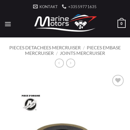
Zum
KONTAKT
+33559771635
Inhalt
springen
0
PIECES DETACHEES MERCRUISER
/
PIECES EMBASE
MERCRUISER
/
JOINTS MERCRUISER
AJOUTER
À LA
LISTE
D’ENVIES