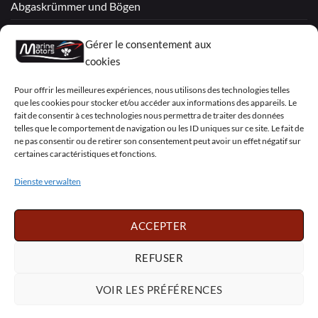
Abgaskrümmer und Bögen
Überholte Motoren
Gérer le consentement aux
Mercruiser
cookies
VOLVO PENTA / OMC
Pour offrir les meilleures expériences, nous utilisons des technologies telles
que les cookies pour stocker et/ou accéder aux informations des appareils. Le
fait de consentir à ces technologies nous permettra de traiter des données
telles que le comportement de navigation ou les ID uniques sur ce site. Le fait de
My Account
ne pas consentir ou de retirer son consentement peut avoir un effet négatif sur
certaines caractéristiques et fonctions.
Dienste verwalten
Visa
PayPal
MasterCard
Sepa
Visa
2
ACCEPTER
Copyright 2026 ©
Marine Motors
REFUSER
Français
English
Deutsch
Dansk
Español
Italiano
Português
Polski
VOIR LES PRÉFÉRENCES
Nederlands
Svenska