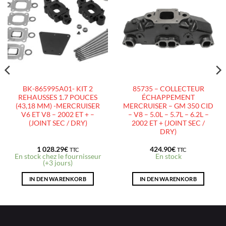
AJOUTER
AJOUTER
À LA
À LA
LISTE
LISTE
D’ENVIES
D’ENVIES
BK-865995A01- KIT 2
85735 – COLLECTEUR
REHAUSSES 1.7 POUCES
ÉCHAPPEMENT
(43,18 MM) -MERCRUISER
MERCRUISER – GM 350 CID
V6 ET V8 – 2002 ET + –
– V8 – 5.0L – 5.7L – 6.2L –
(JOINT SEC / DRY)
2002 ET + (JOINT SEC /
DRY)
1 028.29
€
424.90
€
TTC
TTC
En stock chez le fournisseur
En stock
(+3 jours)
IN DEN WARENKORB
IN DEN WARENKORB