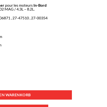
ser
pour les moteurs
In-Bord
02 MAG / 4.3L – 8.2L.
806871 , 27-47510 , 27-00354
mm
m
 Mercruiser Menge
DEN WARENKORB