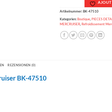
AJOUTE
Artikelnummer:
BK-47510
Kategorien:
Boutique
,
PIECES DET
MERCRUISER
,
Refroidissement Mer
NEN
REZENSIONEN (0)
ruiser BK-47510