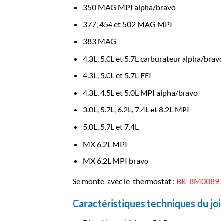
350 MAG MPI alpha/bravo
377, 454 et 502 MAG MPI
383 MAG
4.3L, 5.0L et 5.7L carburateur alpha/brav
4.3L, 5.0L et 5.7L EFI
4.3L, 4.5L et 5.0L MPI alpha/bravo
3.0L, 5.7L, 6.2L, 7.4L et 8.2L MPI
5.0L, 5.7L et 7.4L
MX 6.2L MPI
MX 6.2L MPI bravo
Se monte avec le thermostat :
BK-8M0089
Caractéristiques techniques du joi