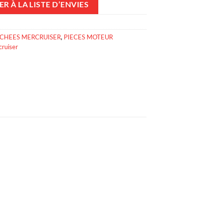
R À LA LISTE D’ENVIES
ACHEES MERCRUISER
,
PIECES MOTEUR
cruiser