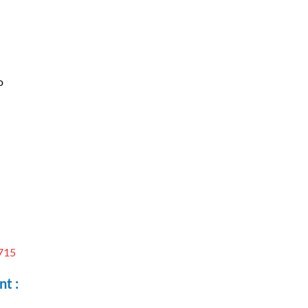
o
715
nt :