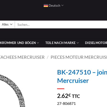
Deutsch
Suchen
nach:
SKRÜMMER UND BÖGEN
TEILE NACH MARKE
DIESELMOTOR
ETACHEES MERCRUISER
/
PIECES MOTEUR MERCRUIS
BK-247510 – join
Mercruiser
AJOUTER
À LA
LISTE
2.62
€
TTC
D’ENVIES
27-806871