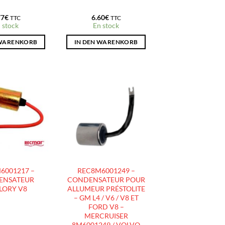
77
€
6.60
€
TTC
TTC
 stock
En stock
 WARENKORB
IN DEN WARENKORB
AJOUTER
AJOUTER
À LA
À LA
LISTE
LISTE
D’ENVIES
D’ENVIES
6001217 –
REC8M6001249 –
ENSATEUR
CONDENSATEUR POUR
LORY V8
ALLUMEUR PRÉSTOLITE
– GM L4 / V6 / V8 ET
FORD V8 –
MERCRUISER
8M6001249 / VOLVO