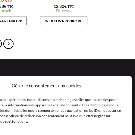
73619
88
€
12.80
€
TTC
TTC
 stock
En stock
 WARENKORB
IN DEN WARENKORB
Gérer le consentement aux cookies
eures expériences, nous utilisons des technologies telles que les cookies pour
 aux informations des appareils. Le fait de consentir à ces technologies nous
 des données telles que le comportement de navigation ou les ID uniques sur ce
as consentir ou de retirer son consentement peut avoir un effet négatif sur
iques et fonctions.