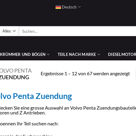
Deutsch
Suchen
nach:
SKRÜMMER UND BÖGEN
TEILE NACH MARKE
DIESELMOTOR
OLVO PENTA
Na
Ergebnisse 1 – 12 von 67 werden angezeigt
 ZUENDUNG
Pre
sor
au
lvo Penta Zuendung
ecken Sie eine grosse Auswahl an Volvo Penta Zuendungsbauteil
ren und Z Antrieben.
koennen Ihr Teil suchen nach: