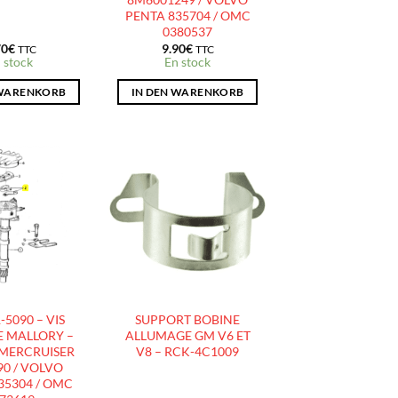
PENTA 835704 / OMC
0380537
70
€
9.90
€
TTC
TTC
 stock
En stock
 WARENKORB
IN DEN WARENKORB
AJOUTER
AJOUTER
À LA
À LA
LISTE
LISTE
D’ENVIES
D’ENVIES
-5090 – VIS
SUPPORT BOBINE
E MALLORY –
ALLUMAGE GM V6 ET
 MERCRUISER
V8 – RCK-4C1009
90 / VOLVO
35304 / OMC