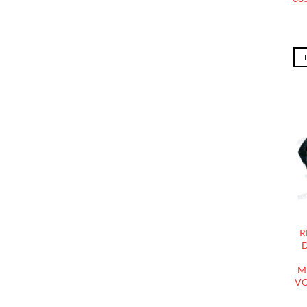
R
D
M
VO