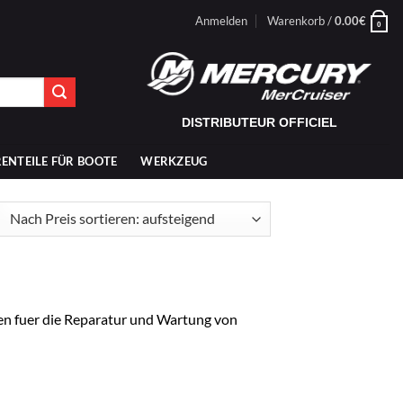
Anmelden
Warenkorb /
0.00
€
0
DISTRIBUTEUR OFFICIEL
ENTEILE FÜR BOOTE
WERKZEUG
ch
is
tiert:
fsteigend
en fuer die Reparatur und Wartung von