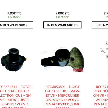
7.90
€
9.00
€
9.
TTC
TTC
En stock
En stock
En
IN DEN WARENKORB
IN DEN WARENKORB
IN DEN
AJOUTER
AJOUTER
À LA
À LA
LISTE
LISTE
D’ENVIES
D’ENVIES
EC3854311 – ROTOR
REC3853801 – DOIGT
REC391
ALLUMAGE DELCO
D’ALLUMEUR – GM V6
PLATINÉ
LECTRONIQUE – GM
ET V8 – MERCRUISER
GM V8 –
V6 – MERCRUISER
392-6324Q1 / VOLVO
391-50
3854311 / VOLVO
PENTA 3853801 / OMC
PENTA 8