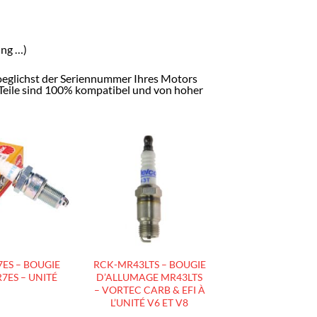
ung …)
moeglichst der Seriennummer Ihres Motors
e Teile sind 100% kompatibel und von hoher
AJOUTER
AJOUTER
À LA
À LA
LISTE
LISTE
D’ENVIES
D’ENVIES
ES – BOUGIE
RCK-MR43LTS – BOUGIE
7ES – UNITÉ
D’ALLUMAGE MR43LTS
– VORTEC CARB & EFI À
L’UNITÉ V6 ET V8