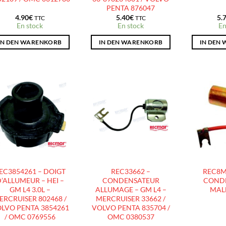
PENTA 876047
4.90
€
5.40
€
5.
TTC
TTC
En stock
En stock
En
IN DEN WARENKORB
IN DEN WARENKORB
IN DEN
AJOUTER
AJOUTER
À LA
À LA
LISTE
LISTE
D’ENVIES
D’ENVIES
EC3854261 – DOIGT
REC33662 –
REC8M
’ALLUMEUR – HEI –
CONDENSATEUR
COND
GM L4 3.0L –
ALLUMAGE – GM L4 –
MAL
ERCRUISER 802468 /
MERCRUISER 33662 /
LVO PENTA 3854261
VOLVO PENTA 835704 /
/ OMC 0769556
OMC 0380537