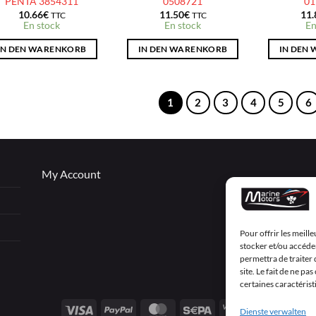
PENTA 3854311
0508721
01
10.66
€
11.50
€
11.
TTC
TTC
En stock
En stock
En
IN DEN WARENKORB
IN DEN WARENKORB
IN DEN
1
2
3
4
5
6
My Account
Pour offrir les meill
stocker et/ou accéder
permettra de traiter
site. Le fait de ne p
certaines caractérist
Visa
PayPal
MasterCard
Sepa
Visa
Dienste verwalten