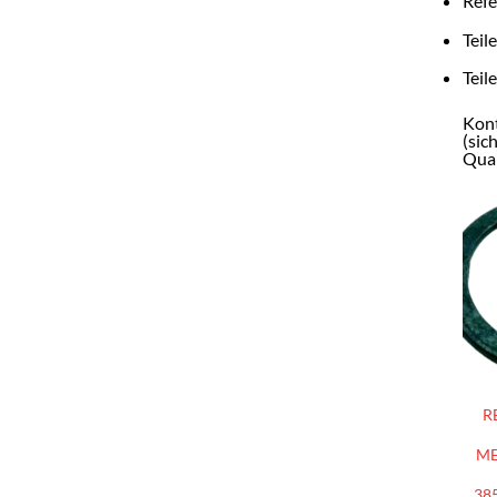
Refe
Teil
Teil
Kont
(sic
Qual
R
ME
38