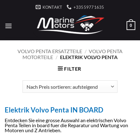
Zum
KONTAKT
+33559771635
Inhalt
springen
0
VOLVO PENTA ERSATZTEILE
/
VOLVO PENTA
MOTORTEILE
/
ELEKTRIK VOLVO PENTA
FILTER
Elektrik Volvo Penta IN BOARD
Entdecken Sie eine grosse Auswahl an elektrischen Volvo
Penta Teilen in board fuer die Reparatur und Wartung von
Motoren und Z Antrieben.