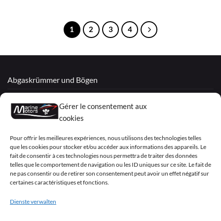
1
2
3
4
Abgaskrümmer und Bögen
Überholte Motoren
Gérer le consentement aux
Mercruiser
cookies
VOLVO PENTA / OMC
Pour offrir les meilleures expériences, nous utilisons des technologies telles
que les cookies pour stocker et/ou accéder aux informations des appareils. Le
fait de consentir à ces technologies nous permettra de traiter des données
telles que le comportement de navigation ou les ID uniques sur ce site. Le fait de
My Account
ne pas consentir ou de retirer son consentement peut avoir un effet négatif sur
certaines caractéristiques et fonctions.
Dienste verwalten
Visa
PayPal
MasterCard
Sepa
Visa