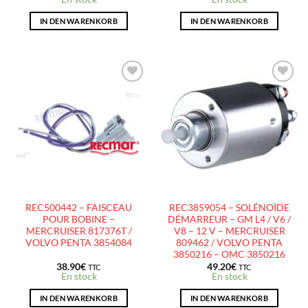
IN DEN WARENKORB
IN DEN WARENKORB
AJOUTER
AJOUTER
À LA
À LA
LISTE
LISTE
D’ENVIES
D’ENVIES
REC500442 – FAISCEAU
REC3859054 – SOLÉNOÏDE
POUR BOBINE –
DÉMARREUR – GM L4 / V6 /
MERCRUISER 817376T /
V8 – 12 V – MERCRUISER
VOLVO PENTA 3854084
809462 / VOLVO PENTA
3850216 – OMC 3850216
38.90
€
49.20
€
TTC
TTC
En stock
En stock
IN DEN WARENKORB
IN DEN WARENKORB