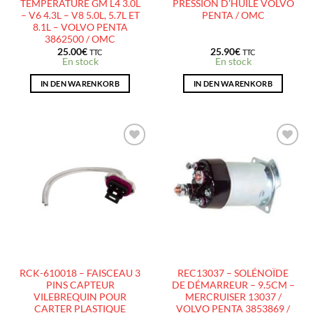
TEMPÉRATURE GM L4 3.0L
PRESSION D’HUILE VOLVO
– V6 4.3L – V8 5.0L, 5.7L ET
PENTA / OMC
8.1L – VOLVO PENTA
3862500 / OMC
25.00
€
25.90
€
TTC
TTC
En stock
En stock
IN DEN WARENKORB
IN DEN WARENKORB
AJOUTER
AJOUTER
À LA
À LA
LISTE
LISTE
D’ENVIES
D’ENVIES
RCK-610018 – FAISCEAU 3
REC13037 – SOLÉNOÏDE
PINS CAPTEUR
DE DÉMARREUR – 9.5CM –
VILEBREQUIN POUR
MERCRUISER 13037 /
CARTER PLASTIQUE
VOLVO PENTA 3853869 /