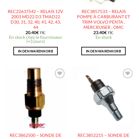
REC22637542 – RELAIS 12V
REC3857533 – RELAIS
2003 MD22 D3 TMAD22
POMPE À CARBURANT ET
D30, 31, 32, 40, 41, 42, 43,
TRIM VOLVO PENTA ,
44
MERCRUISER , OMC
20.40
€
23.40
€
TTC
TTC
En stock chez le fournisseur
En stock
(+3 jours)
IN DEN WARENKORB
IN DEN WARENKORB
AJOUTER
AJOUTER
À LA
À LA
LISTE
LISTE
D’ENVIES
D’ENVIES
REC3862500 – SONDE DE
REC3852215 – SONDE DE