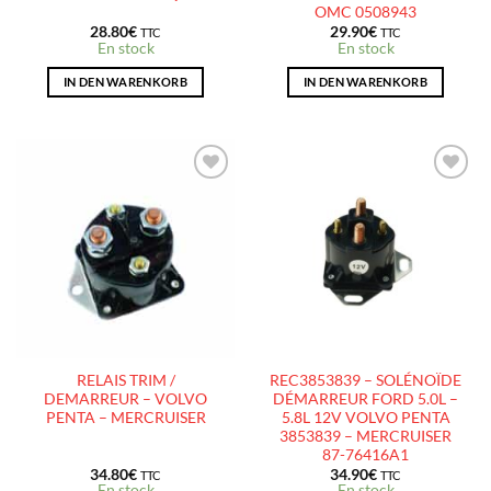
OMC 0508943
28.80
€
29.90
€
TTC
TTC
En stock
En stock
IN DEN WARENKORB
IN DEN WARENKORB
AJOUTER
AJOUTER
À LA
À LA
LISTE
LISTE
D’ENVIES
D’ENVIES
RELAIS TRIM /
REC3853839 – SOLÉNOÏDE
DEMARREUR – VOLVO
DÉMARREUR FORD 5.0L –
PENTA – MERCRUISER
5.8L 12V VOLVO PENTA
3853839 – MERCRUISER
87-76416A1
34.80
€
34.90
€
TTC
TTC
En stock
En stock