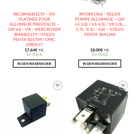
REC8M6001219 – VIS
RM3841366 – RELAIS
PLATINÉE POUR
POMPE ALLUMAGE – GM
ALLUMEUR PRESTOLITE –
L4 3.0L / V6 4.3L / V8 5.0L ,
GM V6 – V8 – MERCRUISER
5.7L , 8.1L – GXI – VOLVO
8M6001219 / VOLVO
PENTA 3841366
PENTA 835704 / OMC
0380537
17.64
€
18.00
€
TTC
TTC
En stock
En stock
IN DEN WARENKORB
IN DEN WARENKORB
AJOUTER
AJOUTER
À LA
À LA
LISTE
LISTE
D’ENVIES
D’ENVIES