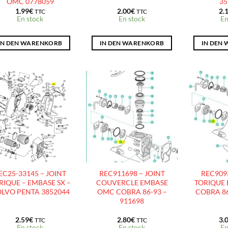
OMC 0778059
35
1.99
€
2.00
€
2.
TTC
TTC
En stock
En stock
En
IN DEN WARENKORB
IN DEN WARENKORB
IN DEN
AJOUTER
AJOUTER
À LA
À LA
LISTE
LISTE
D’ENVIES
D’ENVIES
EC25-33145 – JOINT
REC911698 – JOINT
REC9093
RIQUE – EMBASE SX –
COUVERCLE EMBASE
TORIQUE
LVO PENTA 3852044
OMC COBRA 86-93 –
COBRA 86
911698
2.59
€
2.80
€
3.
TTC
TTC
En stock
En stock
En