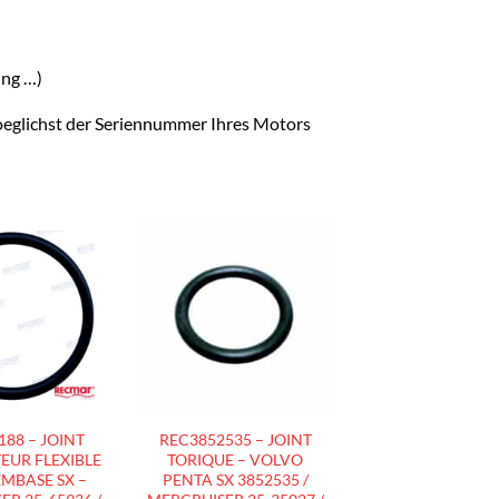
ung …)
moeglichst der Seriennummer Ihres Motors
AJOUTER
AJOUTER
À LA
À LA
LISTE
LISTE
D’ENVIES
D’ENVIES
88 – JOINT
REC3852535 – JOINT
EUR FLEXIBLE
TORIQUE – VOLVO
EMBASE SX –
PENTA SX 3852535 /