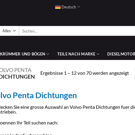
Deutsch
Suchen
nach:
SKRÜMMER UND BÖGEN
TEILE NACH MARKE
DIESELMOTOR
OLVO PENTA
Na
Ergebnisse 1 – 12 von 70 werden angezeigt
 DICHTUNGEN
Pre
sor
au
lvo Penta Dichtungen
ecken Sie eine grosse Auswahl an Volvo Penta Dichtungen fuer 
trieben.
koennen Ihr Teil suchen nach: