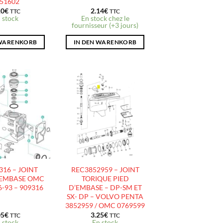
51602
10
€
2.14
€
TTC
TTC
 stock
En stock chez le
fournisseur (+3 jours)
 WARENKORB
IN DEN WARENKORB
AJOUTER
AJOUTER
À LA
À LA
LISTE
LISTE
D’ENVIES
D’ENVIES
16 – JOINT
REC3852959 – JOINT
 EMBASE OMC
TORIQUE PIED
-93 – 909316
D’EMBASE – DP-SM ET
SX- DP – VOLVO PENTA
3852959 / OMC 0769599
05
€
3.25
€
TTC
TTC
 stock
En stock