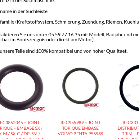
renz in der Suchmaschine.
ename in der Suchleiste
efamilie (Kraftstoffsystem, Schmierung, Zuendung, Riemen, Kuehl
aktieren Sie uns unter 05.59.77.16.35 mit Modell, Baujahr und 
htbar im Bootszeugnis oder direkt am Motor).
 unsere Teile sind 100% kompatibel und von hoher Qualitaet.
AJOUTER
AJOUTER
À LA
À LA
LISTE
LISTE
D’ENVIES
D’ENVIES
EC3852045 – JOINT
REC955989 – JOINT
REC3311
RIQUE – EMBASE SX /
TORIQUE EMBASE
DISTRIBUT
X-M / SX-C / DP-SM /
VOLVO PENTA 955989
TRIM – 