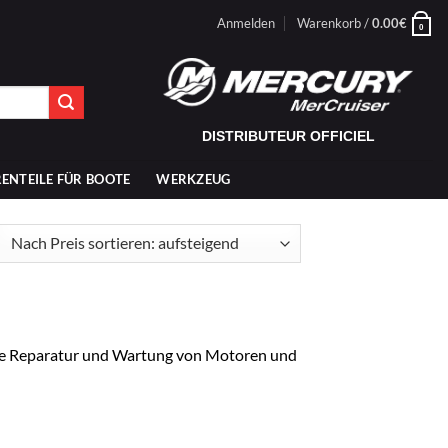
Anmelden
Warenkorb /
0.00
€
0
DISTRIBUTEUR OFFICIEL
ENTEILE FÜR BOOTE
WERKZEUG
ch
is
tiert:
fsteigend
die Reparatur und Wartung von Motoren und