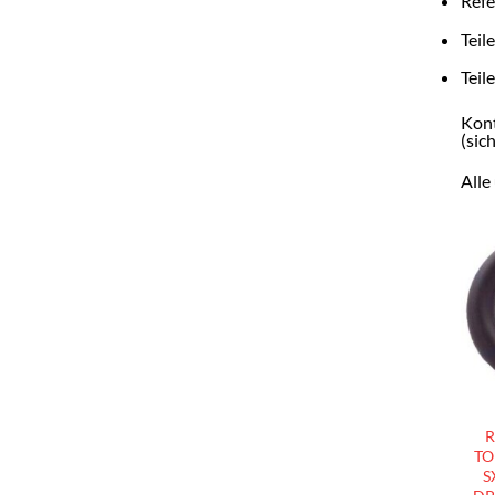
Refe
Teil
Teil
Kont
(sic
Alle
R
TO
S