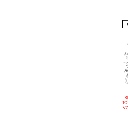
R
TO
VO