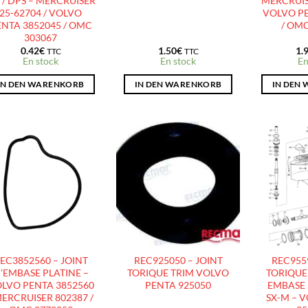
 / DPS – MERCRUISER
MERCRUISE
25-62704 / VOLVO
VOLVO PE
ENTA 3852045 / OMC
/ OMC
303067
0.42
€
1.50
€
1.
TTC
TTC
En stock
En stock
En
IN DEN WARENKORB
IN DEN WARENKORB
IN DEN
AJOUTER
AJOUTER
À LA
À LA
LISTE
LISTE
D’ENVIES
D’ENVIES
EC3852560 – JOINT
REC925050 – JOINT
REC9559
’EMBASE PLATINE –
TORIQUE TRIM VOLVO
TORIQUE 
LVO PENTA 3852560
PENTA 925050
EMBASE D
MERCRUISER 802387 /
SX-M – 