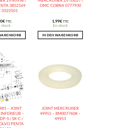
R 25-65936 /
MERCRUISER 25-35027 /
NTA 3852169
OMC COBRA 0777930
 0322501
90
€
1.99
€
TTC
TTC
 stock
En stock
 WARENKORB
IN DEN WARENKORB
AJOUTER
AJOUTER
À LA
À LA
LISTE
LISTE
D’ENVIES
D’ENVIES
81 – JOINT
JOINT MERCRUISER
INFERIEUR –
49955 – 8M0077608 –
P-S / SX-C /
49953
VOLVO PENTA