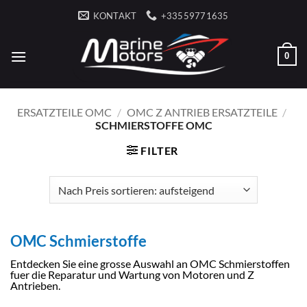
Zum
KONTAKT
+33559771635
Inhalt
springen
0
ERSATZTEILE OMC
/
OMC Z ANTRIEB ERSATZTEILE
/
SCHMIERSTOFFE OMC
FILTER
OMC Schmierstoffe
Entdecken Sie eine grosse Auswahl an OMC Schmierstoffen
fuer die Reparatur und Wartung von Motoren und Z
Antrieben.