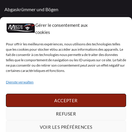
Abgaskrümmer und Bögen
Überholte Motoren
Gérer le consentement aux
Mercruiser
cookies
VOLVO PENTA / OMC
Pour offrir les meilleures expériences, nous utilisons des technologies telles
que les cookies pour stocker et/ou accéder aux informations des appareils. Le
fait de consentir à ces technologies nous permettra de traiter des données
telles que le comportement de navigation ou les ID uniques sur ce site. Le fait de
My Account
ne pas consentir ou de retirer son consentement peut avoir un effet négatif sur
certaines caractéristiques et fonctions.
Dienste verwalten
Visa
PayPal
MasterCard
Sepa
Visa
2
ACCEPTER
Copyright 2026 ©
Marine Motors
REFUSER
Français
English
Deutsch
Dansk
Español
Italiano
Português
Polski
VOIR LES PRÉFÉRENCES