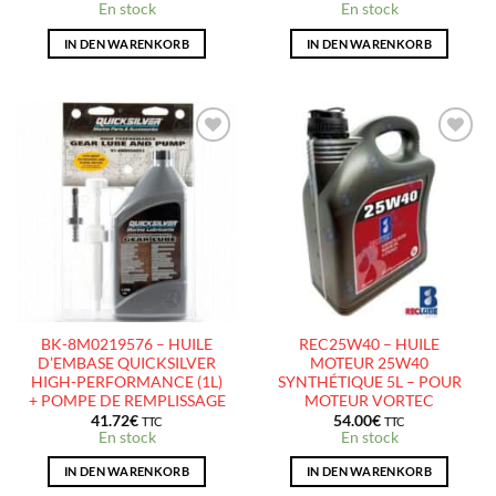
En stock
En stock
IN DEN WARENKORB
IN DEN WARENKORB
AJOUTER
AJOUTER
À LA
À LA
LISTE
LISTE
D’ENVIES
D’ENVIES
BK-8M0219576 – HUILE
REC25W40 – HUILE
D’EMBASE QUICKSILVER
MOTEUR 25W40
HIGH-PERFORMANCE (1L)
SYNTHÉTIQUE 5L – POUR
+ POMPE DE REMPLISSAGE
MOTEUR VORTEC
41.72
€
54.00
€
TTC
TTC
En stock
En stock
IN DEN WARENKORB
IN DEN WARENKORB