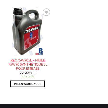
AJOUTER
À LA
LISTE
D’ENVIES
REC75W905L – HUILE
75W90 SYNTHÉTIQUE 5L
POUR EMBASE
72.90
€
TTC
En stock
IN DEN WARENKORB