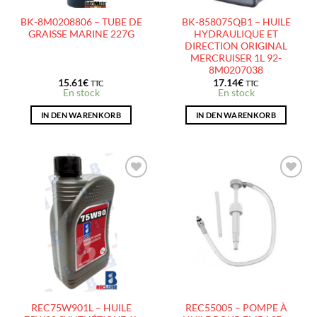
BK-8M0208806 – TUBE DE
BK-858075QB1 – HUILE
GRAISSE MARINE 227G
HYDRAULIQUE ET
DIRECTION ORIGINAL
MERCRUISER 1L 92-
8M0207038
15.61
€
17.14
€
TTC
TTC
En stock
En stock
IN DEN WARENKORB
IN DEN WARENKORB
AJOUTER
AJOUTER
À LA
À LA
LISTE
LISTE
D’ENVIES
D’ENVIES
REC75W901L – HUILE
REC55005 – POMPE À