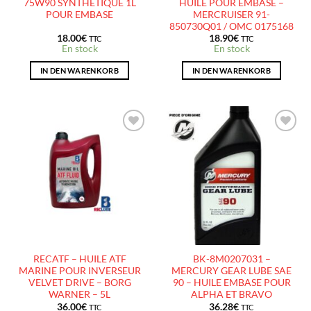
75W90 SYNTHÉTIQUE 1L
HUILE POUR EMBASE –
POUR EMBASE
MERCRUISER 91-
850730Q01 / OMC 0175168
18.00
€
18.90
€
TTC
TTC
En stock
En stock
IN DEN WARENKORB
IN DEN WARENKORB
AJOUTER
AJOUTER
À LA
À LA
LISTE
LISTE
D’ENVIES
D’ENVIES
RECATF – HUILE ATF
BK-8M0207031 –
MARINE POUR INVERSEUR
MERCURY GEAR LUBE SAE
VELVET DRIVE – BORG
90 – HUILE EMBASE POUR
WARNER – 5L
ALPHA ET BRAVO
36.00
€
36.28
€
TTC
TTC