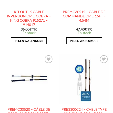
KIT OUTILS CABLE
PREMC30515 – CABLE DE
INVERSION OMC COBRA –
COMMANDE OMC 15FT –
KING COBRA 915271 –
4.54M
914017
36.00
€
47.40
€
TTC
TTC
En stock
En stock
IN DEN WARENKORB
IN DEN WARENKORB
AJOUTER
AJOUTER
À LA
À LA
LISTE
LISTE
D’ENVIES
D’ENVIES
PREMC30520 – CÂBLE DE
PRE3300C24 – CÂBLE TYPE