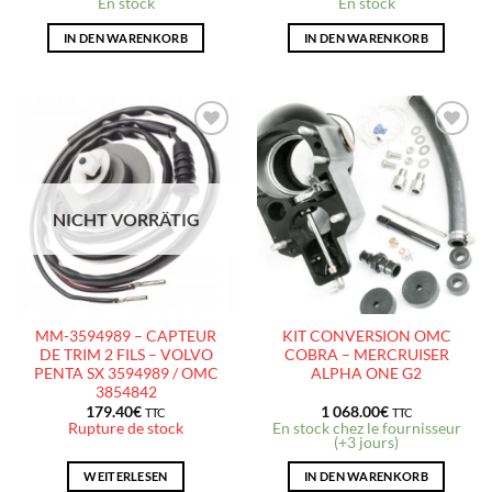
En stock
En stock
IN DEN WARENKORB
IN DEN WARENKORB
AJOUTER
AJOUTER
À LA
À LA
LISTE
LISTE
D’ENVIES
D’ENVIES
NICHT VORRÄTIG
MM-3594989 – CAPTEUR
KIT CONVERSION OMC
DE TRIM 2 FILS – VOLVO
COBRA – MERCRUISER
PENTA SX 3594989 / OMC
ALPHA ONE G2
3854842
179.40
€
1 068.00
€
TTC
TTC
Rupture de stock
En stock chez le fournisseur
(+3 jours)
WEITERLESEN
IN DEN WARENKORB