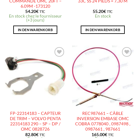
COMMANDE OMC 20FT –
33C SS 24 PIEDS = 7,30 M
6.09M -173120
54.20
€
55.20
€
TTC
TTC
En stock chez le fournisseur
En stock
(+3 jours)
IN DEN WARENKORB
IN DEN WARENKORB
AJOUTER
AJOUTER
À LA
À LA
LISTE
LISTE
D’ENVIES
D’ENVIES
FP-22314183 – CAPTEUR
REC987661 – CÂBLE
DE TRIM – VOLVO PENTA
INVERSION EMBASE OMC
22314183 290 – SP – DP /
COBRA 0778040 , 0987498 ,
OMC 0828726
0987661 , 987661
82.80
€
165.00
€
TTC
TTC