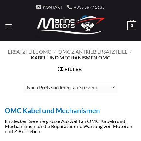
Zum
KONTAKT
+33559771635
Inhalt
springen
0
ERSATZTEILE OMC
/
OMC Z ANTRIEB ERSATZTEILE
/
KABEL UND MECHANISMEN OMC
FILTER
OMC Kabel und Mechanismen
Entdecken Sie eine grosse Auswahl an OMC Kabeln und
Mechanismen fur die Reparatur und Wartung von Motoren
und Z Antrieben.