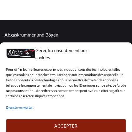
Abgaskrümmer und Bögen
Überholte Motoren
Gérer le consentement aux
Mercruiser
cookies
VOLVO PENTA / OMC
Pour offrir les meilleures expériences, nous utilisons des technologies telles
que les cookies pour stocker et/ou accéder aux informations des appareils. Le
fait de consentir à ces technologies nous permettra de traiter des données
telles que le comportement de navigation ou les ID uniques sur ce site. Le fait de
My Account
ne pas consentir ou de retirer son consentement peut avoir un effet négatif sur
certaines caractéristiques et fonctions.
Dienste verwalten
Visa
PayPal
MasterCard
Sepa
Visa
2
ACCEPTER
Copyright 2026 ©
Marine Motors