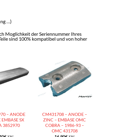
ung …)
ach Moglichkeit der Seriennummer Ihres
 Teile sind 100% kompatibel und von hoher
AJOUTER
AJOUTER
À LA
À LA
LISTE
LISTE
D’ENVIES
D’ENVIES
70 – ANODE
CM431708 – ANODE –
 EMBASE SX
ZINC – EMBASE OMC
 3852970
COBRA – 1986-93 –
OMC 431708
40
€
16.90
€
TTC
TTC