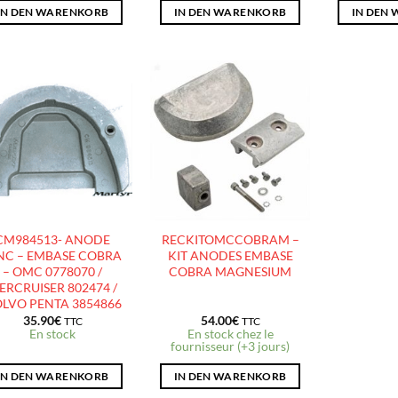
IN DEN WARENKORB
IN DEN WARENKORB
IN DEN
AJOUTER
AJOUTER
À LA
À LA
LISTE
LISTE
D’ENVIES
D’ENVIES
CM984513- ANODE
RECKITOMCCOBRAM –
NC – EMBASE COBRA
KIT ANODES EMBASE
– OMC 0778070 /
COBRA MAGNESIUM
ERCRUISER 802474 /
LVO PENTA 3854866
35.90
€
54.00
€
TTC
TTC
En stock
En stock chez le
fournisseur (+3 jours)
IN DEN WARENKORB
IN DEN WARENKORB