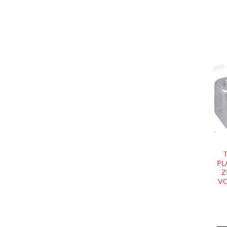
PL
Z
VO