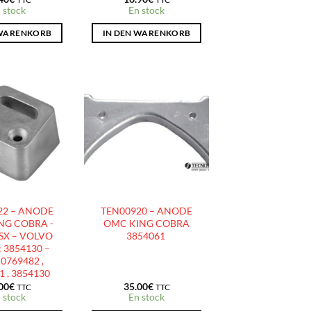
 stock
En stock
 WARENKORB
IN DEN WARENKORB
AJOUTER
AJOUTER
À LA
À LA
LISTE
LISTE
D’ENVIES
D’ENVIES
22 – ANODE
TEN00920 – ANODE
NG COBRA -
OMC KING COBRA
SX – VOLVO
3854061
: 3854130 –
0769482 ,
1 , 3854130
00
€
35.00
€
TTC
TTC
 stock
En stock