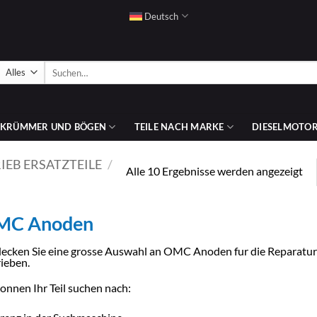
Deutsch
Suchen
nach:
SKRÜMMER UND BÖGEN
TEILE NACH MARKE
DIESELMOTOR
IEB ERSATZTEILE
/
Na
Alle 10 Ergebnisse werden angezeigt
C
Pre
sor
au
MC Anoden
ecken Sie eine grosse Auswahl an OMC Anoden fur die Reparatu
ieben.
konnen Ihr Teil suchen nach: