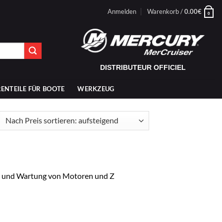
Anmelden
Warenkorb /
0.00
€
0
DISTRIBUTEUR OFFICIEL
ENTEILE FÜR BOOTE
WERKZEUG
ch
is
tiert:
fsteigend
r und Wartung von Motoren und Z