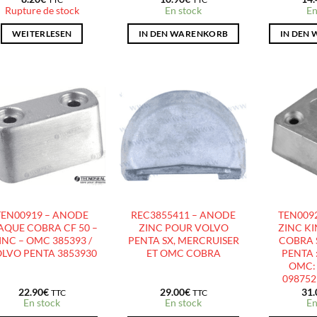
Rupture de stock
En stock
En
WEITERLESEN
IN DEN WARENKORB
IN DEN
AJOUTER
AJOUTER
À LA
À LA
LISTE
LISTE
D’ENVIES
D’ENVIES
TEN00919 – ANODE
REC3855411 – ANODE
TEN009
AQUE COBRA CF 50 –
ZINC POUR VOLVO
ZINC KI
INC – OMC 385393 /
PENTA SX, MERCRUISER
COBRA 
LVO PENTA 3853930
ET OMC COBRA
PENTA 
OMC: 
098752
22.90
€
29.00
€
31.
TTC
TTC
En stock
En stock
En