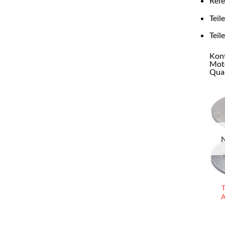
Refe
Teil
Teil
Kont
Moto
Qual