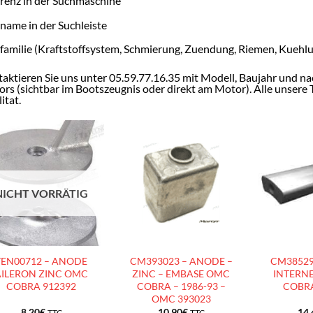
renz in der Suchmaschine
ename in der Suchleiste
efamilie (Kraftstoffsystem, Schmierung, Zuendung, Riemen, Kuehl
aktieren Sie uns unter 05.59.77.16.35 mit Modell, Baujahr und n
rs (sichtbar im Bootszeugnis oder direkt am Motor). Alle unsere
itat.
AJOUTER
AJOUTER
À LA
À LA
LISTE
LISTE
NICHT VORRÄTIG
D’ENVIES
D’ENVIES
TEN00712 – ANODE
CM393023 – ANODE –
CM38529
AILERON ZINC OMC
ZINC – EMBASE OMC
INTERNE
COBRA 912392
COBRA – 1986-93 –
COBRA
OMC 393023
8.20
€
10.90
€
14.
TTC
TTC