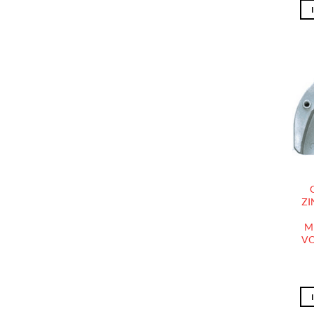
ZI
M
VO