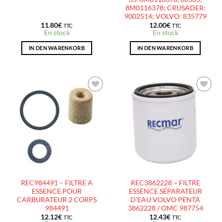
8M0116378; CRUSADER:
9002514; VOLVO: 835779
11.80
€
12.00
€
TTC
TTC
En stock
En stock
IN DEN WARENKORB
IN DEN WARENKORB
AJOUTER
AJOUTER
À LA
À LA
LISTE
LISTE
D’ENVIES
D’ENVIES
REC984491 – FILTRE A
REC3862228 – FILTRE
ESSENCE POUR
ESSENCE SÉPARATEUR
CARBURATEUR 2 CORPS
D’EAU VOLVO PENTA
984491
3862228 / OMC 987754
12.12
€
12.43
€
TTC
TTC