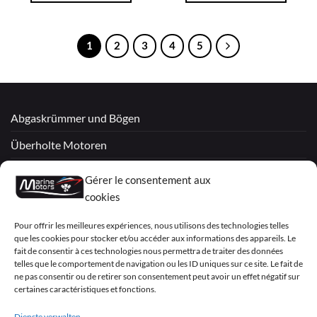
1
2
3
4
5
Abgaskrümmer und Bögen
Überholte Motoren
Mercruiser
Gérer le consentement aux
cookies
VOLVO PENTA / OMC
Pour offrir les meilleures expériences, nous utilisons des technologies telles
que les cookies pour stocker et/ou accéder aux informations des appareils. Le
My Account
fait de consentir à ces technologies nous permettra de traiter des données
telles que le comportement de navigation ou les ID uniques sur ce site. Le fait de
ne pas consentir ou de retirer son consentement peut avoir un effet négatif sur
certaines caractéristiques et fonctions.
Visa
PayPal
MasterCard
Sepa
Visa
Dienste verwalten