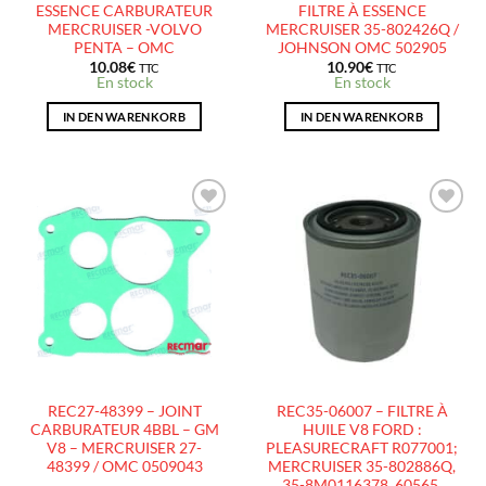
ESSENCE CARBURATEUR
FILTRE À ESSENCE
MERCRUISER -VOLVO
MERCRUISER 35-802426Q /
PENTA – OMC
JOHNSON OMC 502905
10.08
€
10.90
€
TTC
TTC
En stock
En stock
IN DEN WARENKORB
IN DEN WARENKORB
AJOUTER
AJOUTER
À LA
À LA
LISTE
LISTE
D’ENVIES
D’ENVIES
REC27-48399 – JOINT
REC35-06007 – FILTRE À
CARBURATEUR 4BBL – GM
HUILE V8 FORD :
V8 – MERCRUISER 27-
PLEASURECRAFT R077001;
48399 / OMC 0509043
MERCRUISER 35-802886Q,
35-8M0116378, 60565,