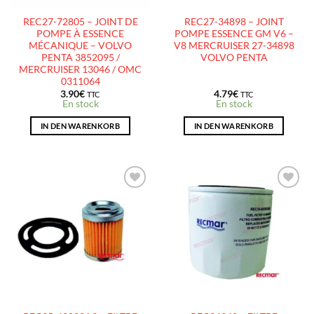
REC27-72805 – JOINT DE
REC27-34898 – JOINT
POMPE À ESSENCE
POMPE ESSENCE GM V6 –
MÉCANIQUE – VOLVO
V8 MERCRUISER 27-34898
PENTA 3852095 /
VOLVO PENTA
MERCRUISER 13046 / OMC
0311064
3.90
€
4.79
€
TTC
TTC
En stock
En stock
IN DEN WARENKORB
IN DEN WARENKORB
AJOUTER
AJOUTER
À LA
À LA
LISTE
LISTE
D’ENVIES
D’ENVIES