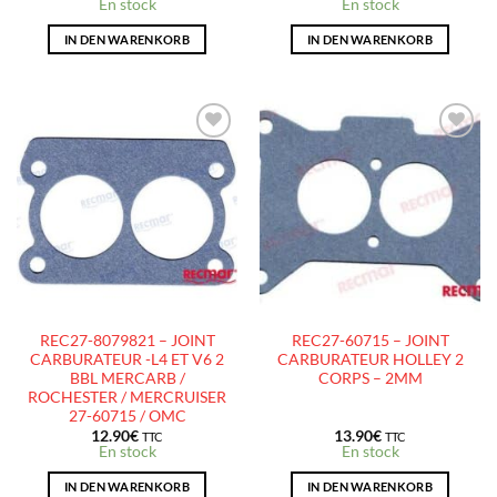
En stock
En stock
IN DEN WARENKORB
IN DEN WARENKORB
AJOUTER
AJOUTER
À LA
À LA
LISTE
LISTE
D’ENVIES
D’ENVIES
REC27-8079821 – JOINT
REC27-60715 – JOINT
CARBURATEUR -L4 ET V6 2
CARBURATEUR HOLLEY 2
BBL MERCARB /
CORPS – 2MM
ROCHESTER / MERCRUISER
27-60715 / OMC
12.90
€
13.90
€
TTC
TTC
En stock
En stock
IN DEN WARENKORB
IN DEN WARENKORB