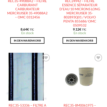
REC35-49088A2 – FILTRE
REC24942 – FILTRE
CARBURANT
ESSENCE SÉPARATEUR
CARBURATEUR
D’EAU 10 MICRONS LONG
MERCRUISER 35-49088A2
MERCRUISER 35-
– OMC 0312456
802893Q01 / VOLVO
PENTA 855686/ OMC
0509532
8.64
€
9.12
€
TTC
TTC
En stock
En stock
IN DEN WARENKORB
IN DEN WARENKORB
AJOUTER
AJOUTER
À LA
À LA
LISTE
LISTE
D’ENVIES
D’ENVIES
REC35-53336 – FILTRE A
REC35-8M0061975 –