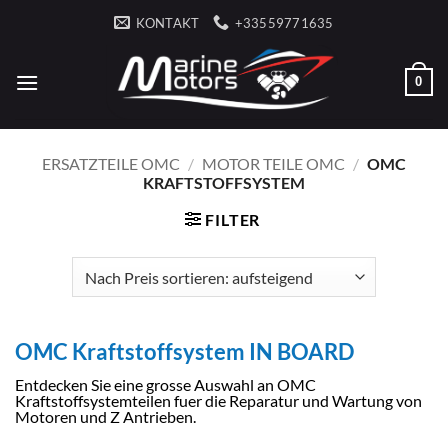
Zum
KONTAKT
+33559771635
Inhalt
springen
0
ERSATZTEILE OMC
/
MOTOR TEILE OMC
/
OMC
KRAFTSTOFFSYSTEM
FILTER
OMC Kraftstoffsystem IN BOARD
Entdecken Sie eine grosse Auswahl an OMC
Kraftstoffsystemteilen fuer die Reparatur und Wartung von
Motoren und Z Antrieben.