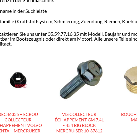
renz in der Suchmaschine.
ename in der Suchleiste
efamilie (Kraftstoffsystem, Schmierung, Zuendung, Riemen, Kuehl
aktieren Sie uns unter 05.59.77.16.35 mit Modell, Baujahr und 
htbar im Bootszeugnis oder direkt am Motor). Alle unsere Teile s
itaet.
AJOUTER
AJOUTER
À LA
À LA
LISTE
LISTE
D’ENVIES
D’ENVIES
REC46335 – ECROU
VIS COLLECTEUR
BOUCH
COLLECTEUR
ÉCHAPPEMENT GM 7.4L
MA
HAPPEMENT VOLVO
– 454 BIG BLOCK
ENTA – MERCRUISER
MERCRUISER 10-37612