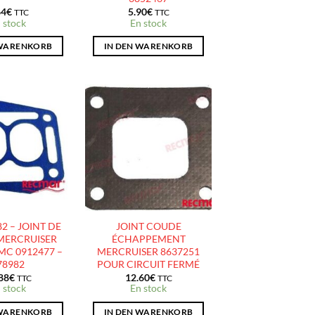
64
€
5.90
€
TTC
TTC
 stock
En stock
 WARENKORB
IN DEN WARENKORB
AJOUTER
AJOUTER
À LA
À LA
LISTE
LISTE
D’ENVIES
D’ENVIES
2 – JOINT DE
JOINT COUDE
MERCRUISER
ÉCHAPPEMENT
MC 0912477 –
MERCRUISER 8637251
78982
POUR CIRCUIT FERMÉ
88
€
12.60
€
TTC
TTC
 stock
En stock
 WARENKORB
IN DEN WARENKORB