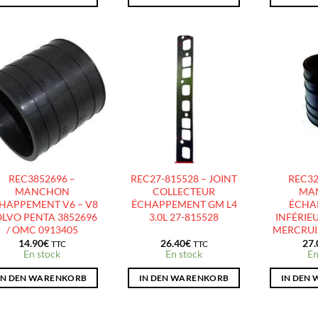
AJOUTER
AJOUTER
À LA
À LA
LISTE
LISTE
D’ENVIES
D’ENVIES
REC3852696 –
REC27-815528 – JOINT
REC32
MANCHON
COLLECTEUR
MA
HAPPEMENT V6 – V8
ÉCHAPPEMENT GM L4
ÉCHA
LVO PENTA 3852696
3.0L 27-815528
INFÉRIEU
/ OMC 0913405
MERCRUIS
14.90
€
26.40
€
27.
TTC
TTC
En stock
En stock
En
IN DEN WARENKORB
IN DEN WARENKORB
IN DEN