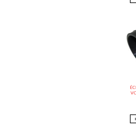
ÉC
VO