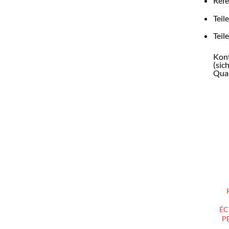
Refe
Teil
Teil
Kont
(sic
Qual
ÉC
P