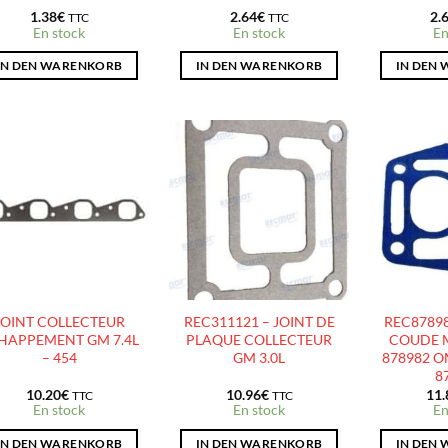
1.38
€
2.64
€
2.
TTC
TTC
En stock
En stock
En
IN DEN WARENKORB
IN DEN WARENKORB
IN DEN
AJOUTER
AJOUTER
À LA
À LA
LISTE
LISTE
D’ENVIES
D’ENVIES
JOINT COLLECTEUR
REC311121 – JOINT DE
REC87898
HAPPEMENT GM 7.4L
PLAQUE COLLECTEUR
COUDE 
– 454
GM 3.0L
878982 O
8
10.20
€
10.96
€
11.
TTC
TTC
En stock
En stock
En
IN DEN WARENKORB
IN DEN WARENKORB
IN DEN