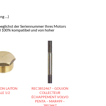
ung …)
moeglichst der Seriennummer Ihres Motors
ind 100% kompatibel und von hoher
AJOUTER
AJOUTER
À LA
À LA
LISTE
LISTE
D’ENVIES
D’ENVIES
ON LAITON
REC3852467 – GOUJON
LE 1/2
COLLECTEUR
ÉCHAPPEMENT VOLVO
PENTA – MAR499 –
3852467