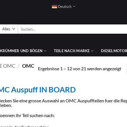
Deutsch
Suchen
nach:
SKRÜMMER UND BÖGEN
TEILE NACH MARKE
DIESELMOTOR
LE OMC
/
OMC
Na
Ergebnisse 1 – 12 von 21 werden angezeigt
Pre
sor
au
C Auspuff IN BOARD
ecken Sie eine grosse Auswahl an OMC Auspuffteilen fuer die R
ieben.
koennen Ihr Teil suchen nach: