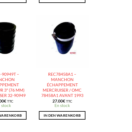
AJOUTER
AJOUTER
À LA
À LA
LISTE
LISTE
D’ENVIES
D’ENVIES
-90949T –
REC78458A1 –
NCHON
MANCHON
PPEMENT
ÉCHAPPEMENT
R 3″ (76 MM)
MERCRUISER / OMC
ER 32-90949
78458A1 AVANT 1993
00
€
27.00
€
TTC
TTC
 stock
En stock
 WARENKORB
IN DEN WARENKORB