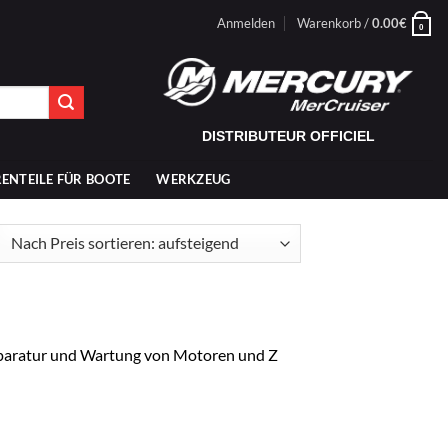
Anmelden
Warenkorb /
0.00
€
0
DISTRIBUTEUR OFFICIEL
ENTEILE FÜR BOOTE
WERKZEUG
ch
is
tiert:
fsteigend
eparatur und Wartung von Motoren und Z