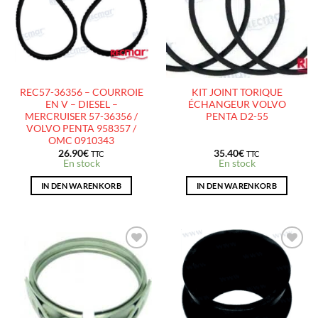
D’ENVIES
D’ENVIES
REC57-36356 – COURROIE
KIT JOINT TORIQUE
EN V – DIESEL –
ÉCHANGEUR VOLVO
MERCRUISER 57-36356 /
PENTA D2-55
VOLVO PENTA 958357 /
OMC 0910343
26.90
€
35.40
€
TTC
TTC
En stock
En stock
IN DEN WARENKORB
IN DEN WARENKORB
AJOUTER
AJOUTER
À LA
À LA
LISTE
LISTE
D’ENVIES
D’ENVIES