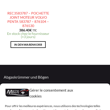
REC3583787 – POCHETTE
JOINT MOTEUR VOLVO
PENTA 583787 – 876104 –
876530
386.40
€
TTC
En stock chez le fournisseur
(+3 jours)
IN DEN WARENKORB
Abgaskrümmer und Bögen
Überholte Motoren
Gérer le consentement aux
Mercruiser
cookies
VOLVO PENTA / OMC
Pour offrir les meilleures expériences, nous utilisons des technologies telles