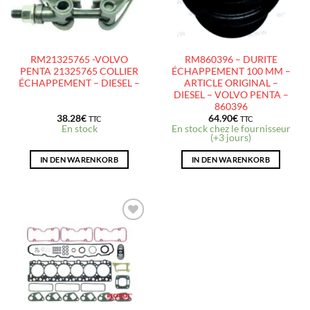
RM21325765 -VOLVO
RM860396 – DURITE
PENTA 21325765 COLLIER
ÉCHAPPEMENT 100 MM –
ÉCHAPPEMENT – DIESEL –
ARTICLE ORIGINAL –
DIESEL – VOLVO PENTA –
860396
38.28
€
64.90
€
TTC
TTC
En stock
En stock chez le fournisseur
(+3 jours)
IN DEN WARENKORB
IN DEN WARENKORB
AJOUTER
À LA
LISTE
D’ENVIES