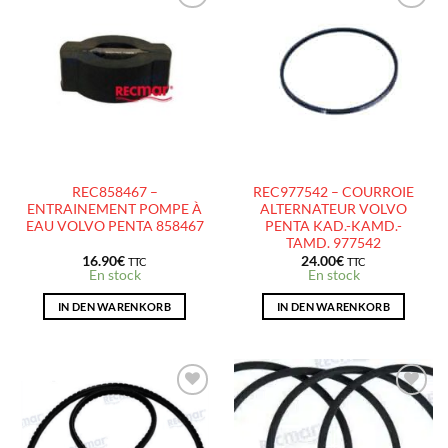
AJOUTER
AJOUTER
À LA
À LA
LISTE
LISTE
D’ENVIES
D’ENVIES
REC858467 –
REC977542 – COURROIE
ENTRAINEMENT POMPE À
ALTERNATEUR VOLVO
EAU VOLVO PENTA 858467
PENTA KAD.-KAMD.-
TAMD. 977542
16.90
€
24.00
€
TTC
TTC
En stock
En stock
IN DEN WARENKORB
IN DEN WARENKORB
AJOUTER
AJOUTER
À LA
À LA
LISTE
LISTE