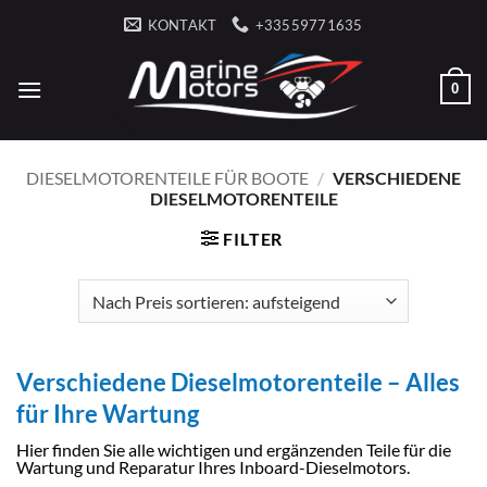
Zum
KONTAKT
+33559771635
Inhalt
springen
0
DIESELMOTORENTEILE FÜR BOOTE
/
VERSCHIEDENE
DIESELMOTORENTEILE
FILTER
Verschiedene Dieselmotorenteile – Alles
für Ihre Wartung
Hier finden Sie alle wichtigen und ergänzenden Teile für die
Wartung und Reparatur Ihres Inboard-Dieselmotors.