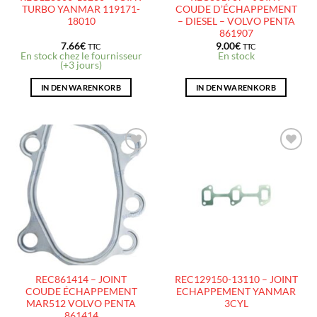
TURBO YANMAR 119171-
COUDE D’ÉCHAPPEMENT
18010
– DIESEL – VOLVO PENTA
861907
7.66
€
9.00
€
TTC
TTC
En stock chez le fournisseur
En stock
(+3 jours)
IN DEN WARENKORB
IN DEN WARENKORB
AJOUTER
AJOUTER
À LA
À LA
LISTE
LISTE
D’ENVIES
D’ENVIES
REC861414 – JOINT
REC129150-13110 – JOINT
COUDE ÉCHAPPEMENT
ECHAPPEMENT YANMAR
MAR512 VOLVO PENTA
3CYL
861414