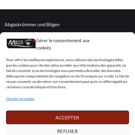
Abgaskrümmer und Bögen
Überholte Motoren
Gérer le consentement aux
Mercruiser
cookies
VOLVO PENTA / OMC
Pour offrir les meilleures expériences, nous utilisons des technologies telles
que les cookies pour stocker et/ou accéder aux informations des appareils. Le
fait de consentir à ces technologies nous permettra de traiter des données
telles que le comportement de navigation ou les ID uniques sur ce site. Le fait de
My Account
ne pas consentir ou de retirer son consentement peut avoir un effet négatif sur
certaines caractéristiques et fonctions.
Dienste verwalten
Visa
PayPal
MasterCard
Sepa
Visa
2
ACCEPTER
Copyright 2026 ©
Marine Motors
REFUSER