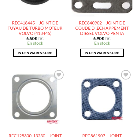
REC418445 – JOINT DE
REC840902 – JOINT DE
TUYAU DE TURBO MOTEUR
COUDE D ‚ÉCHAPPEMENT
VOLVO (418445)
DIESEL VOLVO PENTA
6.50
€
6.90
€
TTC
TTC
En stock
En stock
IN DEN WARENKORB
IN DEN WARENKORB
AJOUTER
AJOUTER
À LA
À LA
LISTE
LISTE
D’ENVIES
D’ENVIES
REC128300-13230 – JOINT
REC861907 – JOINT