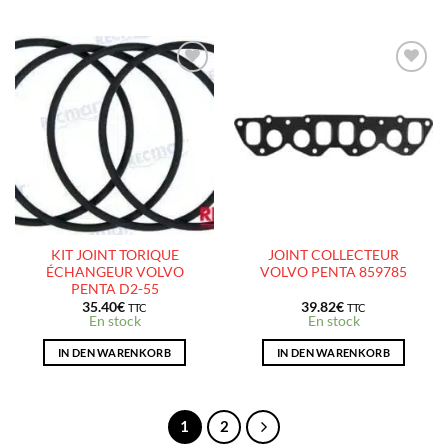
AJOUTER
AJOUTER
À LA
À LA
LISTE
LISTE
D’ENVIES
D’ENVIES
KIT JOINT TORIQUE
JOINT COLLECTEUR
ÉCHANGEUR VOLVO
VOLVO PENTA 859785
PENTA D2-55
35.40
€
39.82
€
TTC
TTC
En stock
En stock
IN DEN WARENKORB
IN DEN WARENKORB
1
2