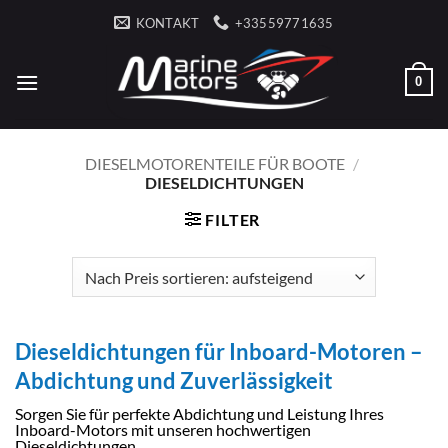
Zum
KONTAKT
+33559771635
Inhalt
springen
0
DIESELMOTORENTEILE FÜR BOOTE
/
DIESELDICHTUNGEN
FILTER
Dieseldichtungen für Inboard-Motoren –
Abdichtung und Zuverlässigkeit
Sorgen Sie für perfekte Abdichtung und Leistung Ihres
Inboard-Motors mit unseren hochwertigen
Dieseldichtungen.