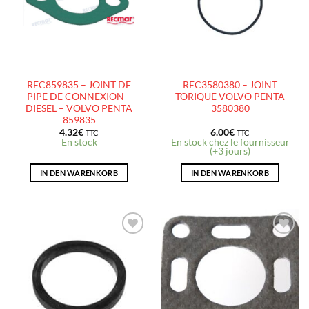
D’ENVIES
D’ENVIES
REC859835 – JOINT DE
REC3580380 – JOINT
PIPE DE CONNEXION –
TORIQUE VOLVO PENTA
DIESEL – VOLVO PENTA
3580380
859835
4.32
€
6.00
€
TTC
TTC
En stock
En stock chez le fournisseur
(+3 jours)
IN DEN WARENKORB
IN DEN WARENKORB
AJOUTER
AJOUTER
À LA
À LA
LISTE
LISTE
D’ENVIES
D’ENVIES