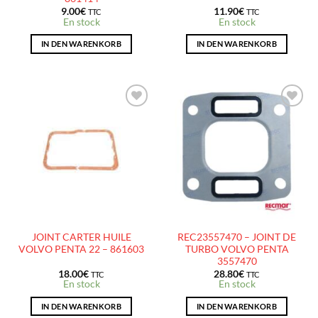
9.00
€
11.90
€
TTC
TTC
En stock
En stock
IN DEN WARENKORB
IN DEN WARENKORB
AJOUTER
AJOUTER
À LA
À LA
LISTE
LISTE
D’ENVIES
D’ENVIES
JOINT CARTER HUILE
REC23557470 – JOINT DE
VOLVO PENTA 22 – 861603
TURBO VOLVO PENTA
3557470
18.00
€
28.80
€
TTC
TTC
En stock
En stock
IN DEN WARENKORB
IN DEN WARENKORB