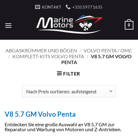
Zum
KONTAKT
+33559771635
Inhalt
springen
0
ABGASKRÜMMER UND BÖGEN
/
VOLVO PENTA / OMC
/
KOMPLETT-KITS VOLVO PENTA
/
V8 5.7 GM VOLVO
PENTA
FILTER
V8 5.7 GM Volvo Penta
Entdecken Sie eine große Auswahl an V8 5.7 GM zur
Reparatur und Wartung von Motoren und Z-Antrieben.