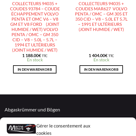
COLLECTEURS 94035 +
COLLECTEURS 94035 +
COUDES 93784 – COUDE
COUDES MAR627 VOLVO
ÉCHAPPEMENT VOLVO
PENTA / OMC – GM 305 ET
PENTA ET OMC V6 – V8
350 CID – V8 – 5.0L ET 5.7L
GM ET V8 FORD (JOINT
– 1991 ET ULTÉRIEURS
HUMIDE / WET) VOLVO
(JOINT HUMIDE / WET)
PENTA / OMC – GM 350
CID – V8 – 5.0L – 5.7L –
1994 ET ULTÉRIEURS
(JOINT HUMIDE / WET)
1 188.00
€
1 404.00
€
TTC
TTC
En stock
En stock
IN DEN WARENKORB
IN DEN WARENKORB
Abgaskrümmer und Bögen
Überholte Motoren
Gérer le consentement aux
Mercruiser
cookies